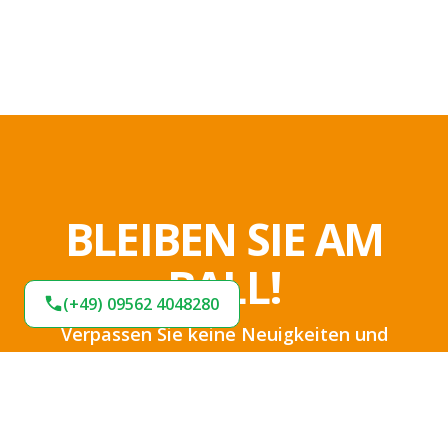
BLEIBEN SIE AM
BALL!
(+49) 09562 4048280
Verpassen Sie keine Neuigkeiten und
Angebote bei uns. Melden Sie sich jetzt für
unseren Newsletter an und bleiben Sie up-to-
date.