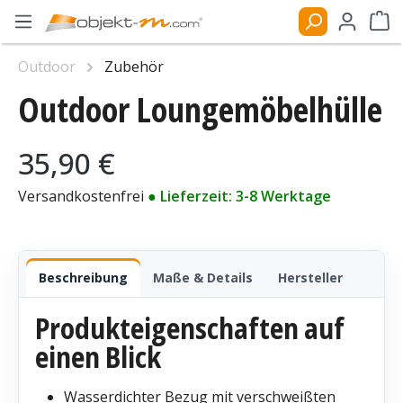
Zum Hauptinhalt springen
Ware
Outdoor
Zubehör
Outdoor Loungemöbelhülle
Bildergalerie überspringen
Regulärer Preis:
35,90 €
Versandkostenfrei
● Lieferzeit: 3-8 Werktage
Beschreibung
Maße & Details
Hersteller
Produkteigenschaften auf
einen Blick
Wasserdichter Bezug mit verschweißten