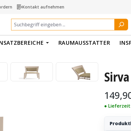
ordern
Kontakt aufnehmen
INSATZBEREICHE
RAUMAUSSTATTER
INS
Sirva
Regulärer Pr
149,9
● Lieferzei
Produkt