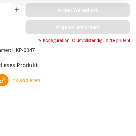
Anzahl: Gib den gewünschten Wert ein o
In den Warenkorb
Angebot anfordern
✎ Konfiguration ist unvollständig - bitte prüfen!
mmer:
HKP-0047
 dieses Produkt
Link kopieren