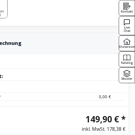
aun
Kontakt
)
Live
Chat
rechnung
Showroo
Katalog
t:
Muster
r
0,00 €
149,90 € *
inkl. MwSt.
178,38 €