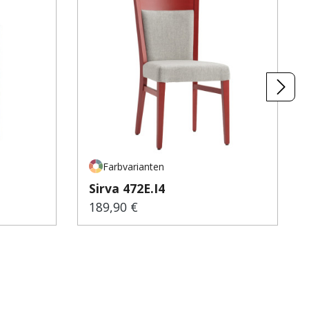
Farbvarianten
Sirva 472E.I4
189,90 €
Regulärer Preis: