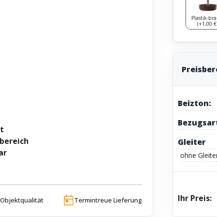
Plastik-br
(+1,00 €
Preisbe
Beizton:
Bezugsar
t
bereich
Gleiter
ar
ohne Gleite
Ihr Preis:
Objektqualität
Termintreue Lieferung