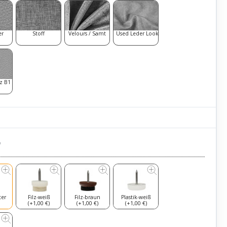
er
Stoff
Velours / Samt
Used Leder Look
z B1
r
ter
Filz-weiß
Filz-braun
Plastik-weiß
(+1,00 €)
(+1,00 €)
(+1,00 €)