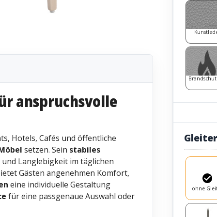
Kunstled
Brandschut
ür anspruchsvolle
Gleite
ts, Hotels, Cafés und öffentliche
 Möbel
setzen. Sein
stabiles
 und Langlebigkeit im täglichen
ietet Gästen angenehmen Komfort,
en
eine individuelle Gestaltung
ohne Glei
ce
für eine passgenaue Auswahl oder