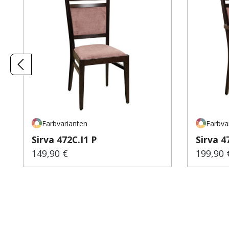
Farbvarianten
Farbva
Sirva 472C.I1 P
Sirva 4
149,90 €
199,90 
Regulärer Preis:
Regulär