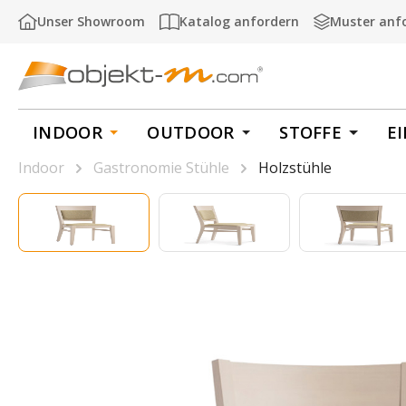
m Hauptinhalt springen
Zur Suche springen
Zur Hauptnavigation springen
Unser Showroom
Katalog anfordern
Muster anf
INDOOR
OUTDOOR
STOFFE
E
Indoor
Gastronomie Stühle
Holzstühle
Bildergalerie überspringen