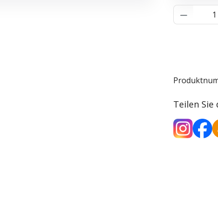
Produkt 
Produktnu
Teilen Sie