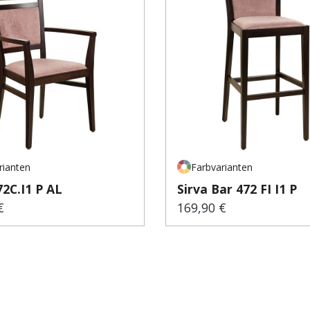
rianten
Farbvarianten
72C.I1 P AL
Sirva Bar 472 FI I1 P
€
169,90 €
er Preis:
Regulärer Preis: