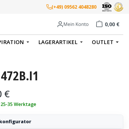
(+49) 09562 4048280
0,00 €
Mein Konto
Warenkorb enth
PIRATION
LAGERARTIKEL
OUTLET
 472B.I1
eis:
0 €
t 25-35 Werktage
konfigurator