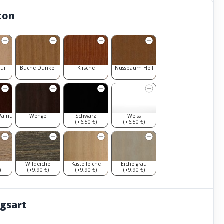
ton
tur
Buche Dunkel
Kirsche
Nussbaum Hell
Walnut
Wenge
Schwarz
Weiss
(+6,50 €)
(+6,50 €)
Wildeiche
Kastelleiche
Eiche grau
)
(+9,90 €)
(+9,90 €)
(+9,90 €)
gsart