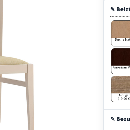
✎ Beiz
Buche Na
American 
Nougat
(+9,90 €
✎ Bezu