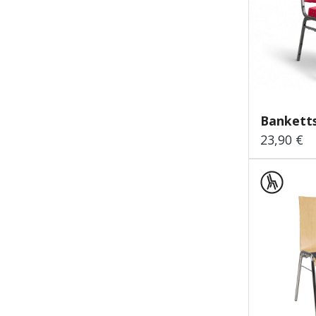
Banketts
23,90 €
Regulärer