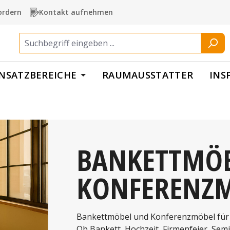
ordern
Kontakt aufnehmen
INSATZBEREICHE
RAUMAUSSTATTER
INS
BANKETTMÖB
KONFERENZ
Bankettmöbel und Konferenzmöbel für s
Ob Bankett, Hochzeit, Firmenfeier, Semi