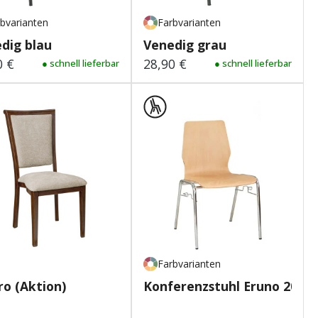
bvarianten
Farbvarianten
dig blau
Venedig grau
0 €
28,90 €
lärer Preis:
● schnell lieferbar
Regulärer Preis:
● schnell lieferbar
Farbvarianten
ro (Aktion)
Konferenzstuhl Eruno 200