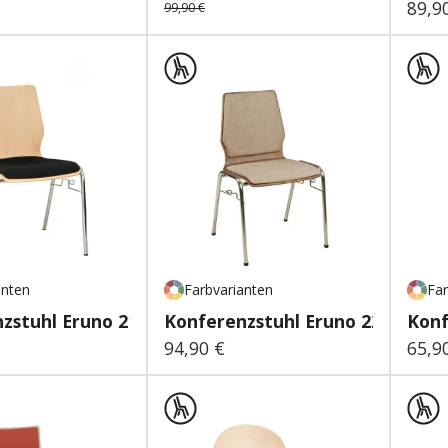
89,9
 Preis:
Regu
99,90 €
anten
Farbvarianten
Far
zstuhl Eruno 210
Konferenzstuhl Eruno 220
Konf
94,90 €
65,9
 Preis:
Regulärer Preis:
Regu