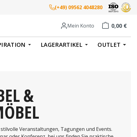
(+49) 09562 4048280
0,00 €
Mein Konto
Warenkorb enth
PIRATION
LAGERARTIKEL
OUTLET
EL &
MÖBEL
tilvolle Veranstaltungen, Tagungen und Events.
nar oder Konferenz, bei uns finden Sie praktische