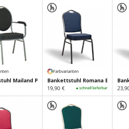
anten
Farbvarianten
tuhl Mailand Premiu...
Bankettstuhl Romana Eco
Bank
19,90 €
23,9
 Preis:
Regulärer Preis:
● schnell lieferbar
Regu