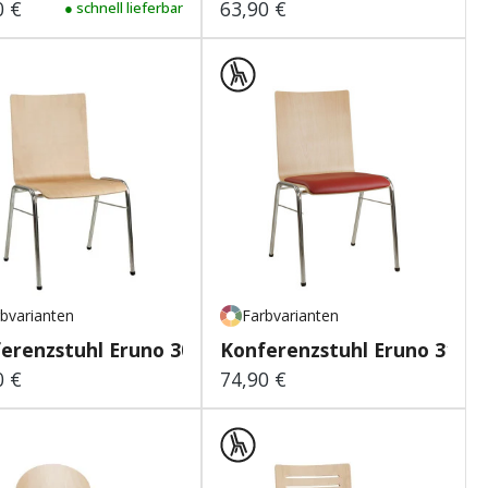
0 €
63,90 €
lärer Preis:
● schnell lieferbar
Regulärer Preis:
bvarianten
Farbvarianten
erenzstuhl Eruno 300
Konferenzstuhl Eruno 310
0 €
74,90 €
lärer Preis:
Regulärer Preis: