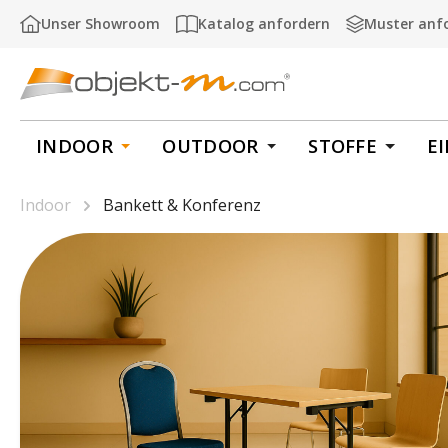
m Hauptinhalt springen
Zur Suche springen
Zur Hauptnavigation springen
Unser Showroom
Katalog anfordern
Muster anf
INDOOR
OUTDOOR
STOFFE
E
Indoor
Bankett & Konferenz