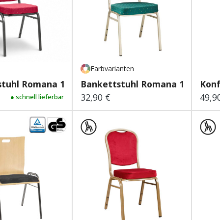
Farbvarianten
tuhl Romana 1 Plus Rot
Bankettstuhl Romana 1 Premi
Konf
32,90 €
49,9
 Preis:
● schnell lieferbar
Regulärer Preis:
Regu