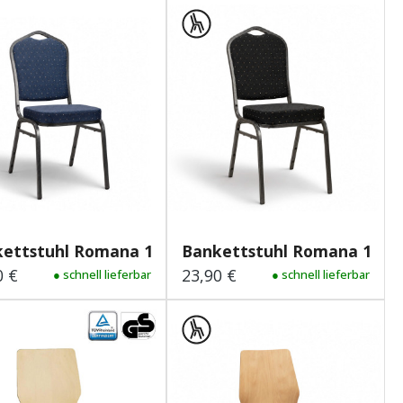
ettstuhl Romana 1 Plus...
Bankettstuhl Romana 1 Plus
0 €
23,90 €
lärer Preis:
● schnell lieferbar
Regulärer Preis:
● schnell lieferbar