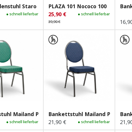
enstuhl Staro 200...
PLAZA 101 Nococo 100
Bank
25,90 €
reis:
gulärer Preis:
● schnell lieferbar
Verkaufspreis:
Regulärer Preis:
● schnell lieferbar
16,9
Regu
39,90 €
tuhl Mailand Plus Grün
Bankettstuhl Mailand Plus Blau
Bank
21,90 €
21,9
 Preis:
● schnell lieferbar
Regulärer Preis:
● schnell lieferbar
Regu