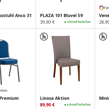
Far
zstuhl Anco 312 Lar...
PLAZA 101 Bluvel 59
Vene
39,90 €
28,9
 Preis:
Regulärer Preis:
● schnell lieferbar
Regu
anten
 Premium
Linosa Aktion
Mini
89,90 €
Verkaufspreis:
Regulärer Preis:
● schnell lieferbar