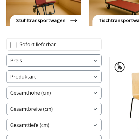
Stuhltransportwagen
Tischtransportw
Sofort lieferbar
Preis
Produktart
Gesamthöhe (cm)
Gesamtbreite (cm)
Gesamttiefe (cm)