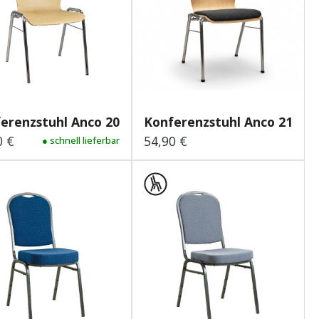
um
erenzstuhl Anco 200
Konferenzstuhl Anco 210 Lar
0 €
54,90 €
lärer Preis:
● schnell lieferbar
Regulärer Preis: