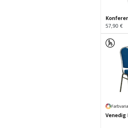
Konferen
57,90 €
Regulärer
Farbvari
Venedig