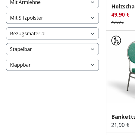
Mit Armlehne
Holzschal
49,90 €
Verkaufsp
Re
Mit Sitzpolster
79,90 €
Bezugsmaterial
Stapelbar
Klappbar
Banketts
21,90 €
Regulärer