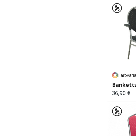
Farbvari
Banketts
36,90 €
Regulärer