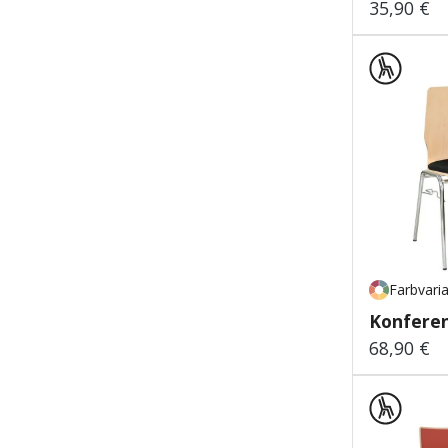
35,90 €
Regulärer
Farbvari
Konferen
68,90 €
Regulärer