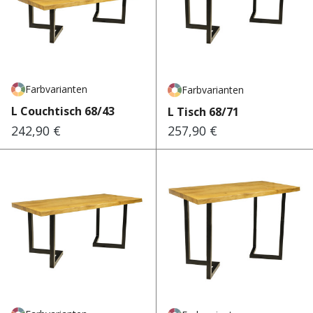
Farbvarianten
Farbvarianten
L Couchtisch 68/43
L Tisch 68/71
242,90 €
257,90 €
Regulärer Preis:
Regulärer Preis: