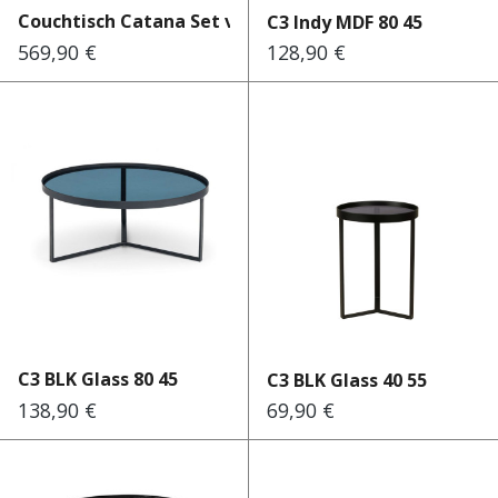
Couchtisch Catana Set von 2...
C3 Indy MDF 80 45
569,90 €
128,90 €
Regulärer Preis:
Regulärer Preis:
C3 BLK Glass 80 45
C3 BLK Glass 40 55
138,90 €
69,90 €
Regulärer Preis:
Regulärer Preis: