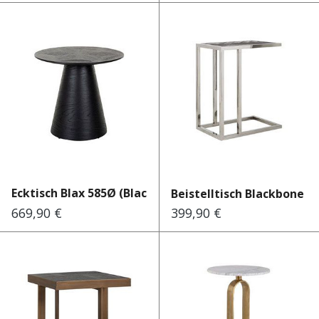
Ecktisch Blax 585Ø (Black)
Beistelltisch Blackbone sil.
669,90 €
399,90 €
Regulärer Preis:
Regulärer Preis: