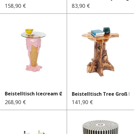
158,90 €
83,90 €
Regulärer Preis:
Regulärer Preis:
Beistelltisch Icecream Ø48cm
Beistelltisch Tree Groß N
268,90 €
141,90 €
Regulärer Preis:
Regulärer Preis: