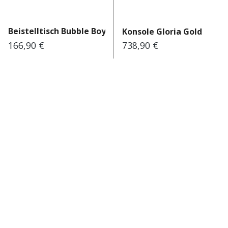
Beistelltisch Bubble Boy Ø42cm
Konsole Gloria Gold
166,90 €
738,90 €
Regulärer Preis:
Regulärer Preis:
Seite
Seite
1
2