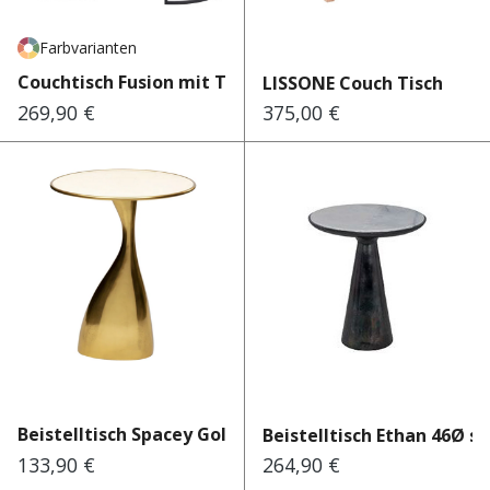
Farbvarianten
Couchtisch Fusion mit Tisch...
LISSONE Couch Tisch
269,90 €
375,00 €
Regulärer Preis:
Regulärer Preis:
Beistelltisch Spacey Gold Ø...
Beistelltisch Ethan 46Ø sch
133,90 €
264,90 €
Regulärer Preis:
Regulärer Preis: