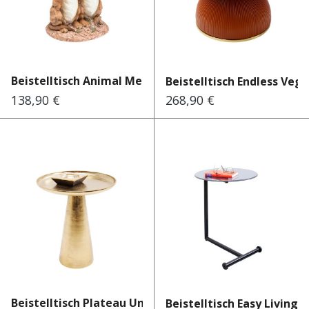
Beistelltisch Animal Meerka...
Beistelltisch Endless Vegas
138,90 €
268,90 €
Regulärer Preis:
Regulärer Preis:
Beistelltisch Plateau Uno B...
Beistelltisch Easy Living S.