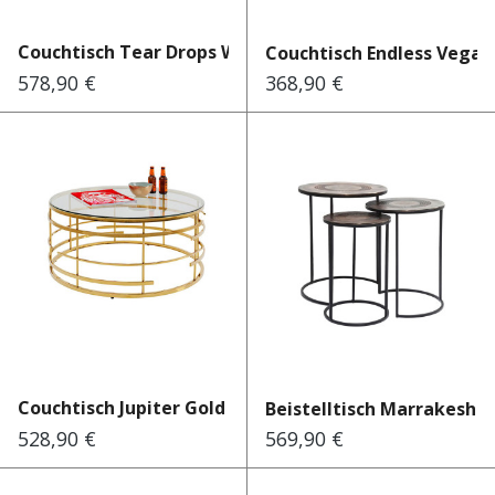
Couchtisch Tear Drops Walnu...
Couchtisch Endless Vegas 
578,90 €
368,90 €
Regulärer Preis:
Regulärer Preis:
Couchtisch Jupiter Gold Ø100cm
Beistelltisch Marrakesh Ø4
528,90 €
569,90 €
Regulärer Preis:
Regulärer Preis: