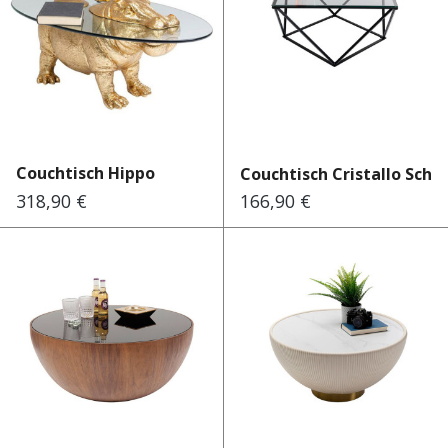
Couchtisch Hippo
Couchtisch Cristallo Schw
318,90 €
166,90 €
Regulärer Preis:
Regulärer Preis: