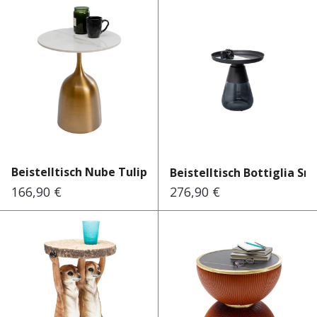
Beistelltisch Nube Tulip Ø45cm
Beistelltisch Bottiglia Smo
166,90 €
276,90 €
Regulärer Preis:
Regulärer Preis: