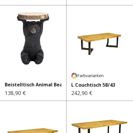
Farbvarianten
Beistelltisch Animal Bear Ø...
L Couchtisch 58/43
138,90 €
242,90 €
Regulärer Preis:
Regulärer Preis: