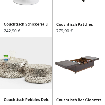
Couchtisch Schickeria Eiche...
Couchtisch Patches
242,90 €
779,90 €
Regulärer Preis:
Regulärer Preis:
Couchtisch Pebbles Deluxe S...
Couchtisch Bar Globetrot