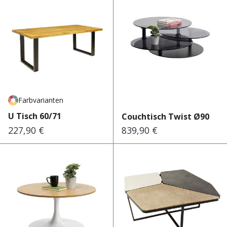
Farbvarianten
U Tisch 60/71
Couchtisch Twist Ø90
227,90 €
839,90 €
Regulärer Preis:
Regulärer Preis: