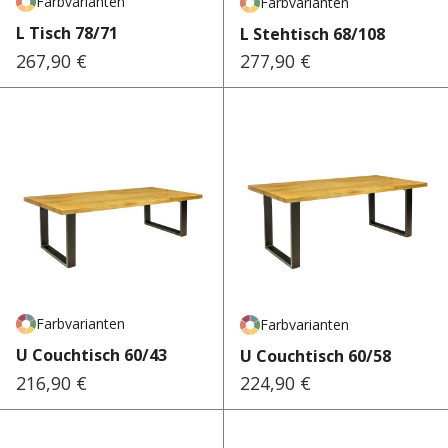
Farbvarianten
Farbvarianten
L Tisch 78/71
L Stehtisch 68/108
267,90 €
277,90 €
Regulärer Preis:
Regulärer Preis:
Farbvarianten
Farbvarianten
U Couchtisch 60/43
U Couchtisch 60/58
216,90 €
224,90 €
Regulärer Preis:
Regulärer Preis: