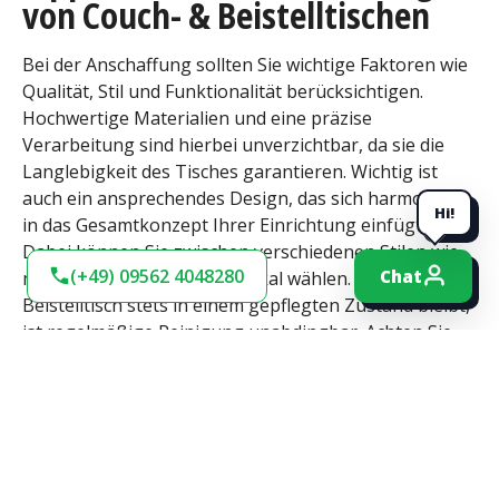
von Couch- & Beistelltischen
Bei der Anschaffung sollten Sie wichtige Faktoren wie
Qualität, Stil und Funktionalität berücksichtigen.
Hochwertige Materialien und eine präzise
Verarbeitung sind hierbei unverzichtbar, da sie die
Langlebigkeit des Tisches garantieren. Wichtig ist
auch ein ansprechendes Design, das sich harmonisch
Hi!
in das Gesamtkonzept Ihrer Einrichtung einfügt.
Dabei können Sie zwischen verschiedenen Stilen wie
(+49) 09562 4048280
Chat
modern, klassisch oder rustikal wählen. Damit Ihr
Beistelltisch stets in einem gepflegten Zustand bleibt,
ist regelmäßige Reinigung unabdingbar. Achten Sie
hierbei jedoch darauf, milde Reinigungsmittel und
weiche Tücher zu verwenden, um Kratzer und
Beschädigungen zu vermeiden. Auch sollten Sie
darauf achten, keine aggressiven Chemikalien zu
verwenden. Wenn Sie diese Tipps berücksichtigen,
werden Sie lange Freude an Ihrem Beistelltisch haben.