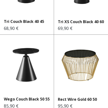
Tri Couch Black 40 45
Tri XS Couch Black 40 60
68,90 €
69,90 €
Regulärer Preis:
Regulärer Preis:
Wego Couch Black 50 55
Rect Wire Gold 60 50
85,90 €
95,90 €
Regulärer Preis:
Regulärer Preis: