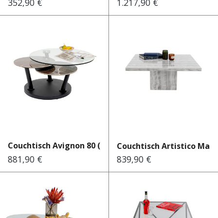
352,90 €
1.217,90 €
Regulärer Preis:
Regulärer Preis:
Couchtisch Avignon 80 (+124)
Couchtisch Artistico Marb
881,90 €
839,90 €
Regulärer Preis:
Regulärer Preis: