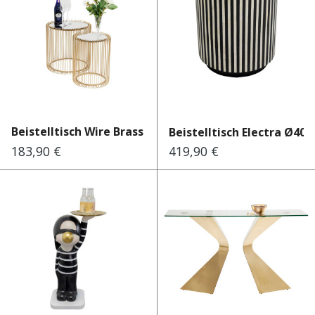
Beistelltisch Wire Brass (2...
Beistelltisch Electra Ø40
183,90 €
419,90 €
Regulärer Preis:
Regulärer Preis: