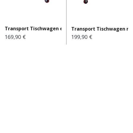
Transport Tischwagen eckig
Transport Tischwagen r
169,90 €
199,90 €
Regulärer Preis:
Regulärer Preis: