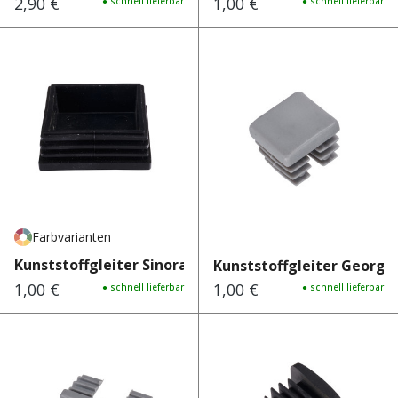
2,90 €
1,00 €
Regulärer Preis:
● schnell lieferbar
Regulärer Preis:
● schnell lieferbar
Farbvarianten
Kunststoffgleiter Sinora
Kunststoffgleiter Georgia 
1,00 €
1,00 €
Regulärer Preis:
● schnell lieferbar
Regulärer Preis:
● schnell lieferbar