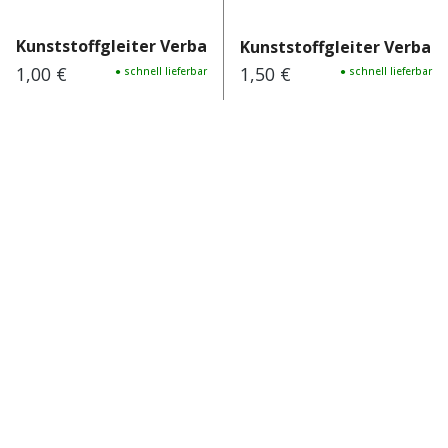
Kunststoffgleiter Verbania...
Kunststoffgleiter Verbania
1,00 €
1,50 €
Regulärer Preis:
● schnell lieferbar
Regulärer Preis:
● schnell lieferbar