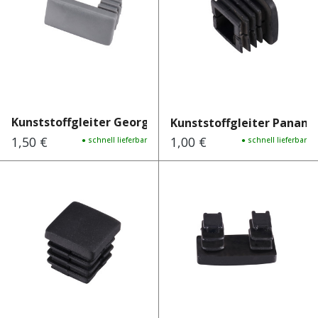
Kunststoffgleiter Georgia h...
Kunststoffgleiter Panam
1,50 €
1,00 €
Regulärer Preis:
● schnell lieferbar
Regulärer Preis:
● schnell lieferbar