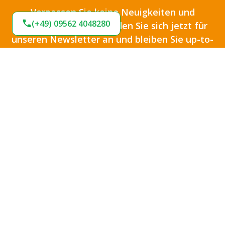
Verpassen Sie keine Neuigkeiten und
(+49) 09562 4048280
Angebote bei uns. Melden Sie sich jetzt für
unseren Newsletter an und bleiben Sie up-to-
date.
Ich habe die
Datenschutzbestimmungen
zur
Kenntnis genommen und die
AGB
gelesen und bin
mit ihnen einverstanden.
*
Jetzt anmelden