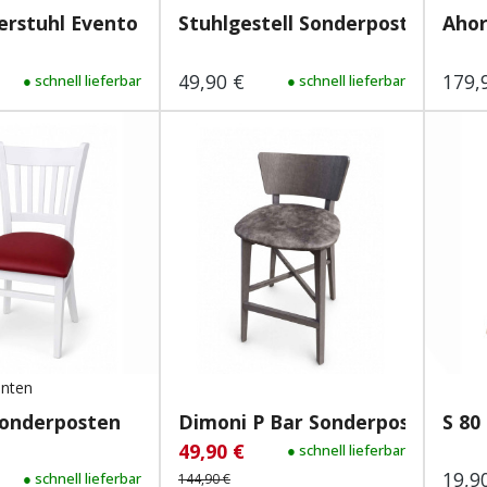
erstuhl Evento B W...
Stuhlgestell Sonderposten
Ahor
 Preis:
49,90 €
179,
● schnell lieferbar
Regulärer Preis:
● schnell lieferbar
Regu
anten
adis P Sonderposten
Dimoni P Bar Sonderposten
49,90 €
Verkaufspreis:
Regulärer Preis:
● schnell lieferbar
19,9
 Preis:
● schnell lieferbar
Regu
144,90 €