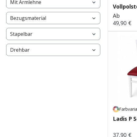
Mit Armlehne
Vollpolst
Regulärer
Ab
Bezugsmaterial
49,90 €
Stapelbar
Drehbar
Farbvari
L
37,90 €
Regulärer