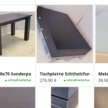
Londy 120x70 Sonderposten
Tischplatte Echtholzfurnier...
Mela
279,90 €
39,9
 Preis:
● schnell lieferbar
Regulärer Preis:
● schnell lieferbar
Regu