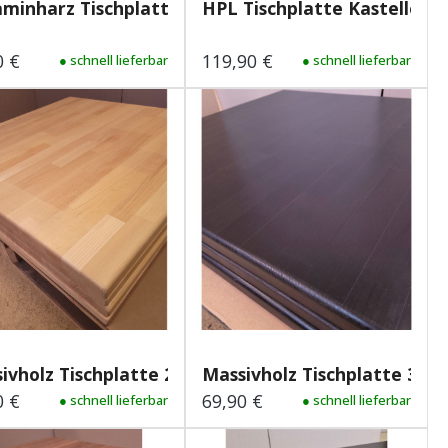
minharz Tischplatte 25m...
HPL Tischplatte Kastelleich.
0 €
119,90 €
lärer Preis:
● schnell lieferbar
Regulärer Preis:
● schnell lieferbar
ivholz Tischplatte 29mm...
Massivholz Tischplatte 30m
0 €
69,90 €
lärer Preis:
● schnell lieferbar
Regulärer Preis:
● schnell lieferbar