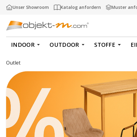
m Hauptinhalt springen
Zur Suche springen
Zur Hauptnavigation springen
Unser Showroom
Katalog anfordern
Muster anf
INDOOR
OUTDOOR
STOFFE
E
Outlet