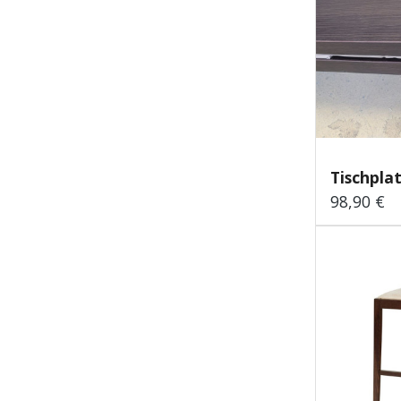
Tischpla
98,90 €
Regulärer