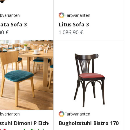
bvarianten
Farbvarianten
ta Sofa 3
Litus Sofa 3
90 €
1.086,90 €
lärer Preis:
Regulärer Preis:
bvarianten
Farbvarianten
stuhl Dimoni P Eiche
Bugholzstuhl Bistro 170 P