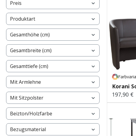
Preis
Produktart
Gesamthöhe (cm)
Gesamtbreite (cm)
Gesamttiefe (cm)
Farbvari
Mit Armlehne
Korani S
197,90 €
Regulärer
Mit Sitzpolster
Beizton/Holzfarbe
Bezugsmaterial