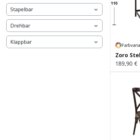
Stapelbar
Drehbar
Klappbar
Farbvari
Zoro Ste
189,90 €
Regulärer