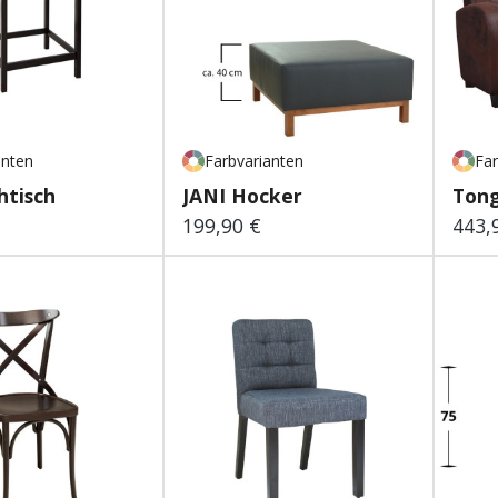
anten
Farbvarianten
Far
htisch
JANI Hocker
Tong
199,90 €
443,
 Preis:
Regulärer Preis:
Regu