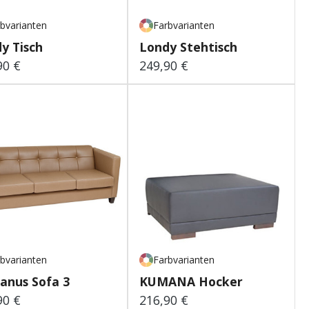
bvarianten
Farbvarianten
y Tisch
Londy Stehtisch
90 €
249,90 €
lärer Preis:
Regulärer Preis:
bvarianten
Farbvarianten
anus Sofa 3
KUMANA Hocker
90 €
216,90 €
lärer Preis:
Regulärer Preis: