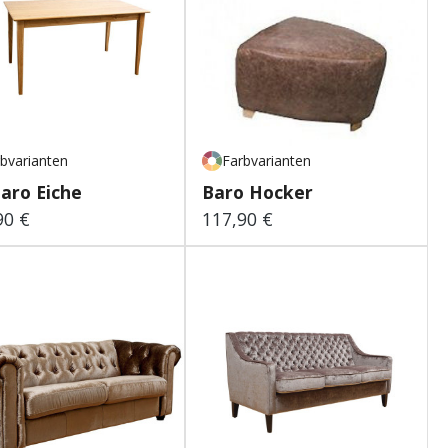
bvarianten
Farbvarianten
aro Eiche
Baro Hocker
90 €
117,90 €
lärer Preis:
Regulärer Preis: