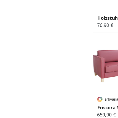
Holzstuh
76,90 €
Regulärer
Farbvari
Friscora 
659,90 €
Regulärer