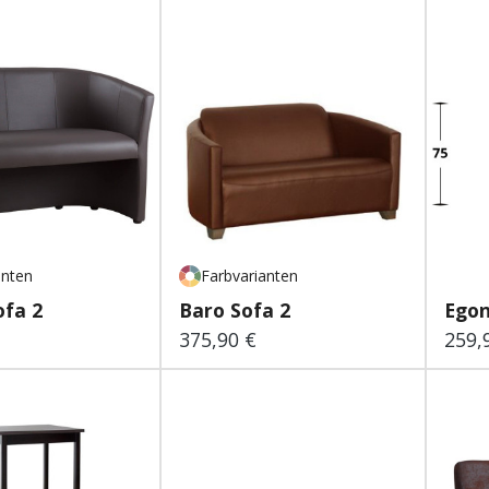
anten
Farbvarianten
ofa 2
Baro Sofa 2
Egon
375,90 €
259,
 Preis:
Regulärer Preis:
Regu