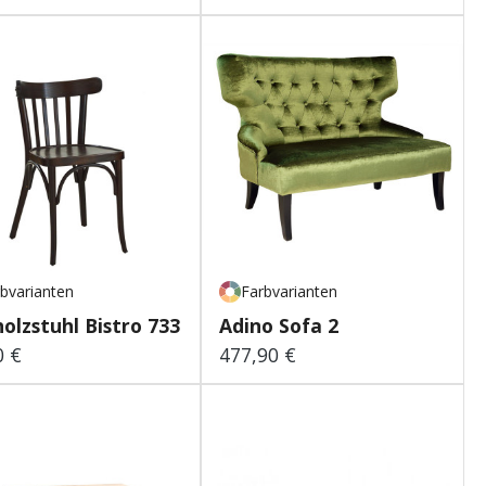
bvarianten
Farbvarianten
olzstuhl Bistro 733
Adino Sofa 2
0 €
477,90 €
lärer Preis:
Regulärer Preis: