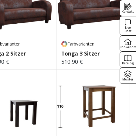
Kontakt
Live
Chat
bvarianten
Farbvarianten
Showroo
a 2 Sitzer
Tonga 3 Sitzer
90 €
510,90 €
lärer Preis:
Regulärer Preis:
Katalog
Muster