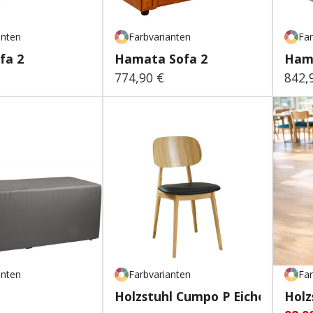
anten
Farbvarianten
Far
fa 2
Hamata Sofa 2
Hama
774,90 €
842,
 Preis:
Regulärer Preis:
Regu
anten
Farbvarianten
Far
Holzstuhl Cumpo P Eiche
Holz