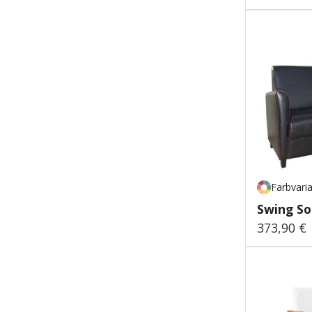
Farbvari
Swing So
373,90 €
Regulärer