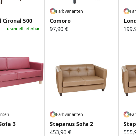
Farbvarianten
Far
l Cironal 500
Comoro
Lond
97,90 €
199,
 Preis:
● schnell lieferbar
Regulärer Preis:
Regu
anten
Farbvarianten
Far
Sofa 3
Stepanus Sofa 2
Step
453,90 €
555,
 Preis:
Regulärer Preis:
Regu