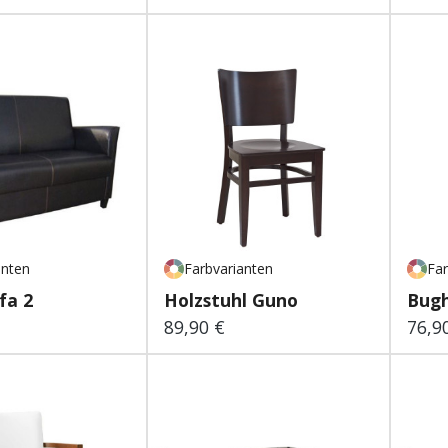
anten
Farbvarianten
Far
fa 2
Holzstuhl Guno
Bugh
89,90 €
76,9
 Preis:
Regulärer Preis:
Regu