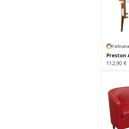
Farbvari
Preston 
112,90 €
Regulärer