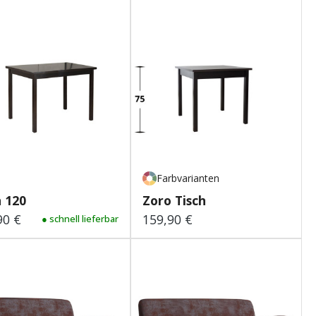
Farbvarianten
 120
Zoro Tisch
90 €
159,90 €
lärer Preis:
● schnell lieferbar
Regulärer Preis: