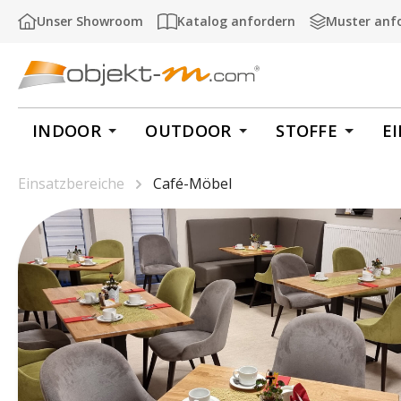
m Hauptinhalt springen
Zur Suche springen
Zur Hauptnavigation springen
Unser Showroom
Katalog anfordern
Muster anf
INDOOR
OUTDOOR
STOFFE
E
Einsatzbereiche
Café-Möbel