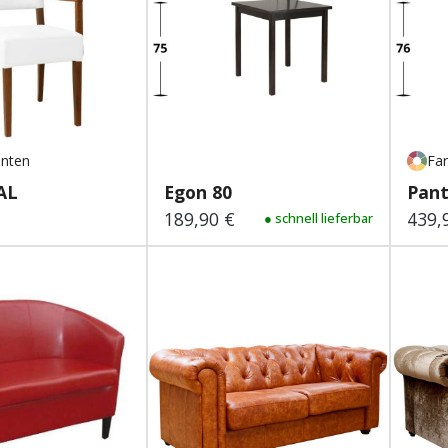
anten
Far
AL
Egon 80
Pant
189,90 €
439,
 Preis:
Regulärer Preis:
● schnell lieferbar
Regu