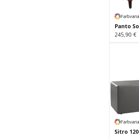
Farbvari
Panto So
245,90 €
Regulärer
Farbvari
Sitro 120