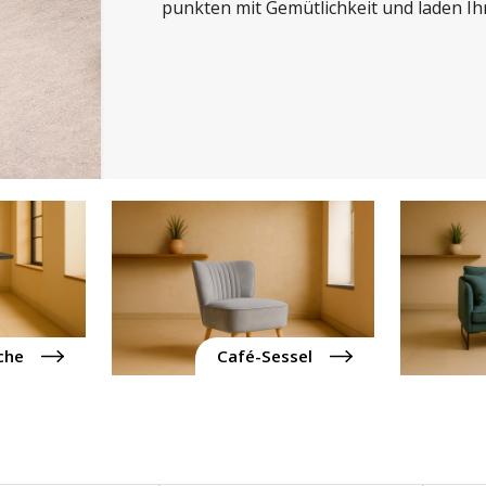
punkten mit Gemütlichkeit und laden Ih
che
Café-Sessel
Seite
Seite
Seite
Seite
Seite
1
2
3
4
5