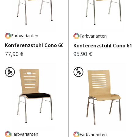
Farbvarianten
Farbvarianten
Konferenzstuhl Cono 602
Konferenzstuhl Cono 610
77,90 €
95,90 €
Regulärer Preis:
Regulärer Preis:
Farbvarianten
Farbvarianten