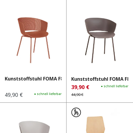
Kunststoffstuhl FOMA F832 O...
Kunststoffstuhl FOMA F833
39,90 €
Verkaufspreis:
Regulärer Preis:
● schnell lieferbar
49,90 €
Regulärer Preis:
● schnell lieferbar
44,90 €