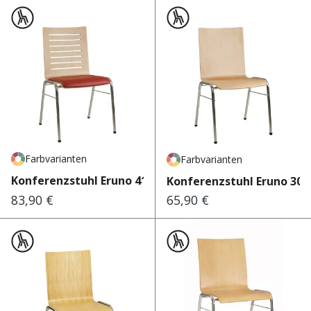
Farbvarianten
Farbvarianten
Konferenzstuhl Eruno 410
Konferenzstuhl Eruno 300
83,90 €
65,90 €
Regulärer Preis:
Regulärer Preis: