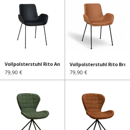
Vollpolsterstuhl Rito Antiq...
Vollpolsterstuhl Rito Bro
79,90 €
79,90 €
Regulärer Preis:
Regulärer Preis: