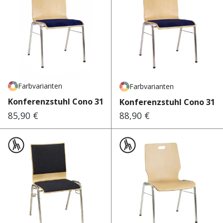
Farbvarianten
Farbvarianten
Konferenzstuhl Cono 310
Konferenzstuhl Cono 312
85,90 €
88,90 €
Regulärer Preis:
Regulärer Preis: