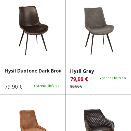
Hysil Duotone Dark Brown
Hysil Grey
79,90 €
Verkaufspreis:
Regulärer Preis:
● schnell lieferbar
79,90 €
Regulärer Preis:
● schnell lieferbar
89,90 €