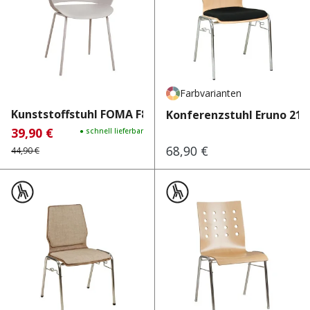
Farbvarianten
Kunststoffstuhl FOMA F833 L...
Konferenzstuhl Eruno 210
39,90 €
Verkaufspreis:
Regulärer Preis:
● schnell lieferbar
68,90 €
Regulärer Preis:
44,90 €