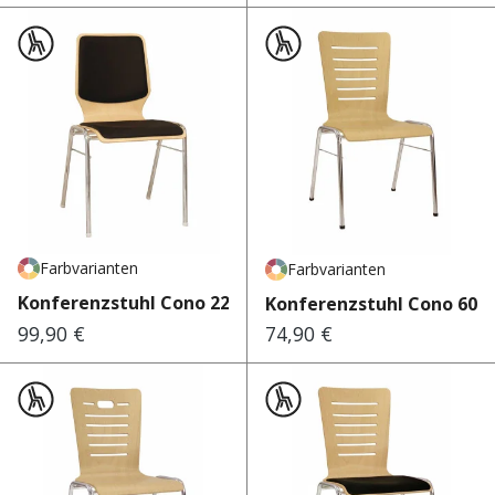
Farbvarianten
Farbvarianten
Konferenzstuhl Cono 220
Konferenzstuhl Cono 600
99,90 €
74,90 €
Regulärer Preis:
Regulärer Preis: