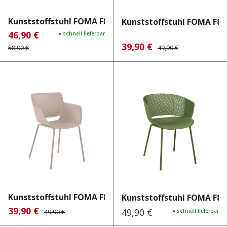
Kunststoffstuhl FOMA F835 B...
Kunststoffstuhl FOMA F863
46,90 €
Verkaufspreis:
Regulärer Preis:
● schnell lieferbar
39,90 €
Verkaufspreis:
Regulärer Preis:
58,90 €
49,90 €
Kunststoffstuhl FOMA F863 L...
Kunststoffstuhl FOMA F832
39,90 €
Verkaufspreis:
Regulärer Preis:
49,90 €
Regulärer Preis:
● schnell lieferbar
49,90 €