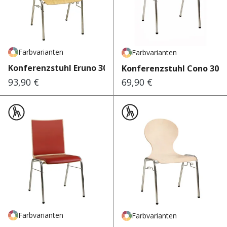
Farbvarianten
Farbvarianten
Konferenzstuhl Eruno 300 Eiche
Konferenzstuhl Cono 300
93,90 €
69,90 €
Regulärer Preis:
Regulärer Preis:
Farbvarianten
Farbvarianten