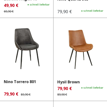
49,90 €
Verkaufspreis:
Regulärer Preis:
● schnell lieferbar
79,90 €
Regulärer Preis:
● schnell lieferbar
69,90 €
Nino Torrero 801
Hysil Brown
79,90 €
Verkaufspreis:
Regulärer Preis:
● schnell lieferbar
79,90 €
Verkaufspreis:
Regulärer Preis:
89,90 €
89,90 €