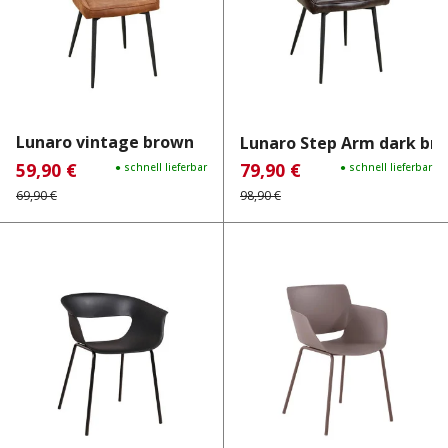
Lunaro vintage brown
Lunaro Step Arm dark br
59,90 €
79,90 €
Verkaufspreis:
Regulärer Preis:
● schnell lieferbar
Verkaufspreis:
Regulärer Preis:
● schnell lieferbar
69,90 €
98,90 €