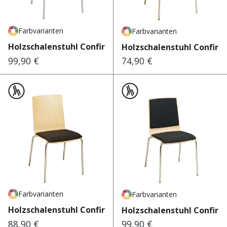
Farbvarianten
Farbvarianten
Holzschalenstuhl Confira Wa...
Holzschalenstuhl Confira
99,90 €
74,90 €
Regulärer Preis:
Regulärer Preis:
Farbvarianten
Farbvarianten
Holzschalenstuhl Confira 10
Holzschalenstuhl Confira 
88,90 €
99,90 €
Regulärer Preis:
Regulärer Preis: