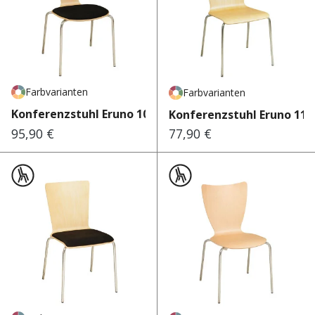
Farbvarianten
Farbvarianten
Konferenzstuhl Eruno 1020 30
Konferenzstuhl Eruno 110
95,90 €
77,90 €
Regulärer Preis:
Regulärer Preis: