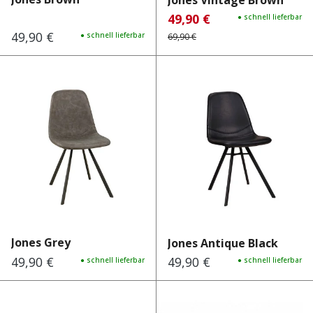
Jones Vintage Brown
49,90 €
Verkaufspreis:
Regulärer Preis:
● schnell lieferbar
49,90 €
Regulärer Preis:
● schnell lieferbar
69,90 €
Jones Grey
Jones Antique Black
49,90 €
49,90 €
Regulärer Preis:
● schnell lieferbar
Regulärer Preis:
● schnell lieferbar