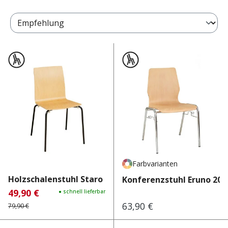
Seite
Seite
Seite
1
2
3
Farbvarianten
Holzschalenstuhl Staro 200...
Konferenzstuhl Eruno 200
49,90 €
Verkaufspreis:
Regulärer Preis:
● schnell lieferbar
63,90 €
Regulärer Preis:
79,90 €