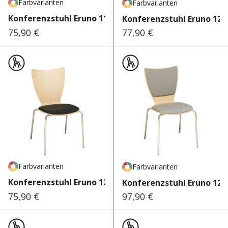
Farbvarianten
Farbvarianten
Konferenzstuhl Eruno 1110 30
Konferenzstuhl Eruno 120
75,90 €
77,90 €
Regulärer Preis:
Regulärer Preis:
Farbvarianten
Farbvarianten
Konferenzstuhl Eruno 1210 30
Konferenzstuhl Eruno 122
75,90 €
97,90 €
Regulärer Preis:
Regulärer Preis: