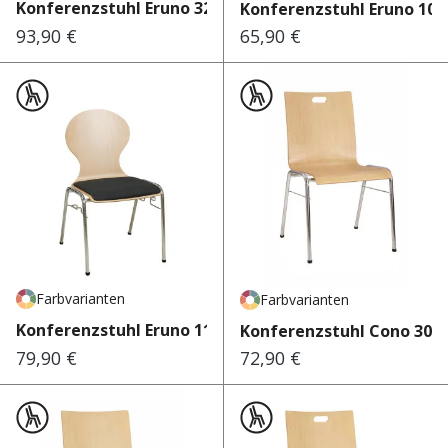
Konferenzstuhl Eruno 320
Konferenzstuhl Eruno 100
93,90 €
65,90 €
Regulärer Preis:
Regulärer Preis:
Farbvarianten
Farbvarianten
Konferenzstuhl Eruno 110
Konferenzstuhl Cono 302
79,90 €
72,90 €
Regulärer Preis:
Regulärer Preis: