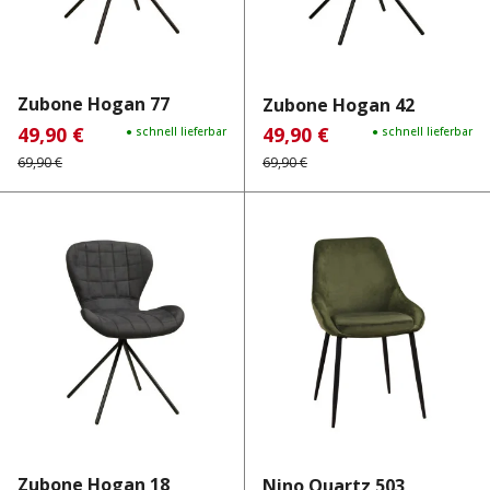
Zubone Hogan 77
Zubone Hogan 42
49,90 €
49,90 €
Verkaufspreis:
Regulärer Preis:
● schnell lieferbar
Verkaufspreis:
Regulärer Preis:
● schnell lieferbar
69,90 €
69,90 €
Zubone Hogan 18
Nino Quartz 503