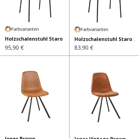
Farbvarianten
Farbvarianten
Holzschalenstuhl Staro 200 E
Holzschalenstuhl Staro 2
95,90 €
83,90 €
Regulärer Preis:
Regulärer Preis:
Jones Brown