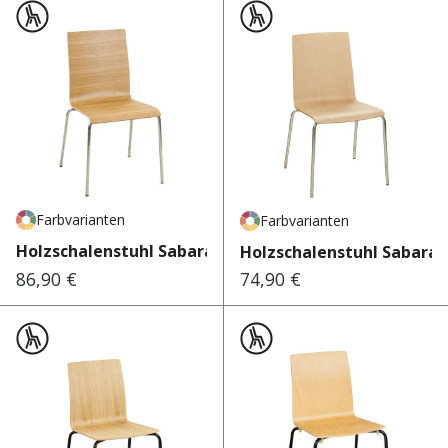
Farbvarianten
Farbvarianten
Holzschalenstuhl Sabara Eic...
Holzschalenstuhl Sabara
86,90 €
74,90 €
Regulärer Preis:
Regulärer Preis: