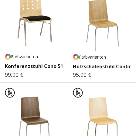
Farbvarianten
Farbvarianten
Konferenzstuhl Cono 510
Holzschalenstuhl Confira 
99,90 €
95,90 €
Regulärer Preis:
Regulärer Preis: