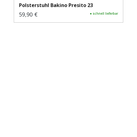
Polsterstuhl Bakino Presito 23
59,90 €
Regulärer Preis:
● schnell lieferbar