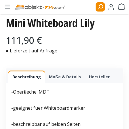
Zum Hauptinhalt springen
Ware
Mini Whiteboard Lily
Bildergalerie überspringen
Regulärer Preis:
111,90 €
● Lieferzeit auf Anfrage
Beschreibung
Maße & Details
Hersteller
-Oberflaeche: MDF
-geeignet fuer Whiteboardmarker
-beschreibbar auf beiden Seiten