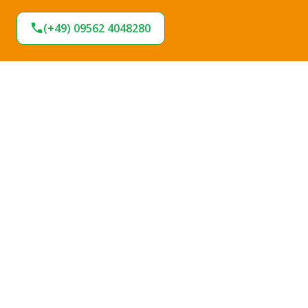
(+49) 09562 4048280
Expresslieferung
Sofort lieferbar
Hohe Termintreue
Große Stoffauswahl