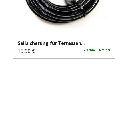
Seilsicherung für Terrassen...
15,90 €
Regulärer Preis:
● schnell lieferbar