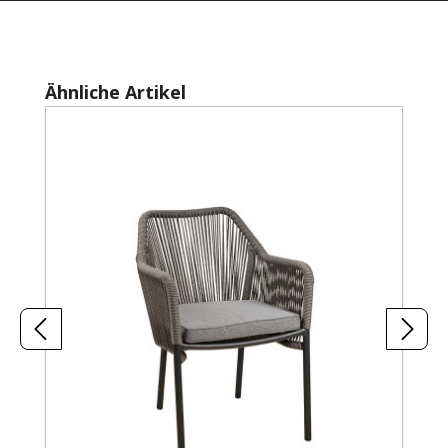
Produktgalerie überspringen
Ähnliche Artikel