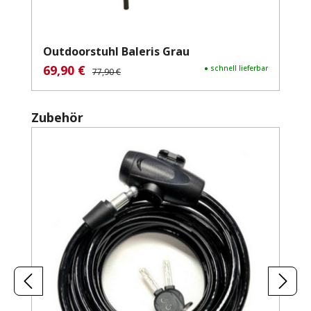
Outdoorstuhl Baleris Grau
69,90 €
Verkaufspreis:
Regulärer Preis:
● schnell lieferbar
77,90 €
Produktgalerie überspringen
Zubehör