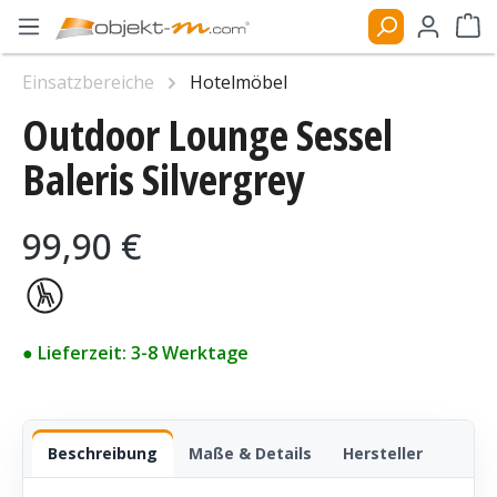
Zum Hauptinhalt springen
Ware
Einsatzbereiche
Hotelmöbel
Outdoor Lounge Sessel
Bildergalerie überspringen
Baleris Silvergrey
Regulärer Preis:
99,90 €
● Lieferzeit: 3-8 Werktage
Beschreibung
Maße & Details
Hersteller