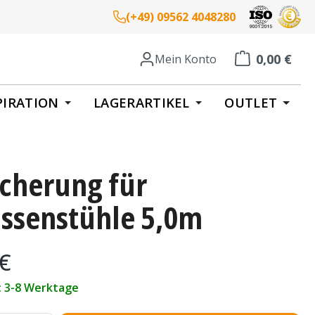
(+49) 09562 4048280
0,00 €
Mein Konto
Warenkorb enth
PIRATION
LAGERARTIKEL
OUTLET
icherung für
assenstühle 5,0m
eis:
 €
t: 3-8 Werktage