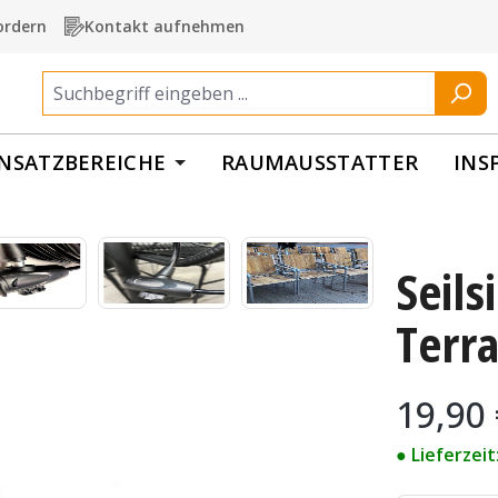
ordern
Kontakt aufnehmen
INSATZBEREICHE
RAUMAUSSTATTER
INS
Seils
Terr
Regulärer Pr
19,90
● Lieferzei