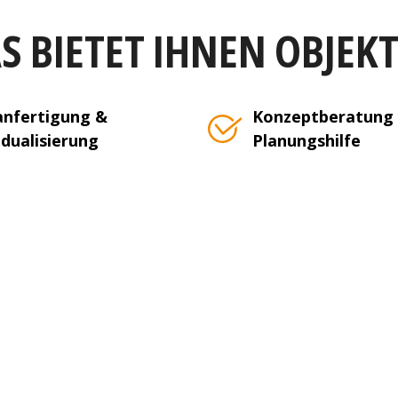
S BIETET IHNEN OBJEK
nfertigung &
Konzeptberatung
idualisierung
Planungshilfe