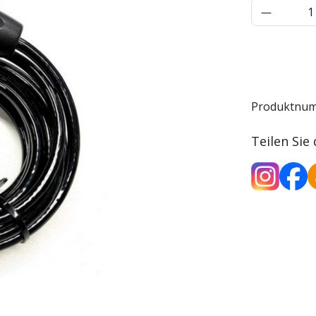
Produkt 
Produktnu
Teilen Sie