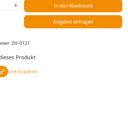
Anzahl: Gib den gewünschten Wert ein o
In den Warenkorb
Angebot anfragen
mmer:
ZH-0121
 dieses Produkt
Link kopieren