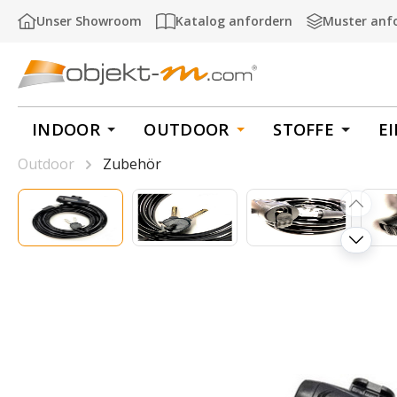
m Hauptinhalt springen
Zur Suche springen
Zur Hauptnavigation springen
Unser Showroom
Katalog anfordern
Muster anf
INDOOR
OUTDOOR
STOFFE
E
Outdoor
Zubehör
Bildergalerie überspringen