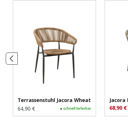
Produktgalerie überspringen
Terrassenstuhl Jacora Wheat
Jacora
68,90 
Verkauf
64,90 €
Regulärer Preis:
● schnell lieferbar