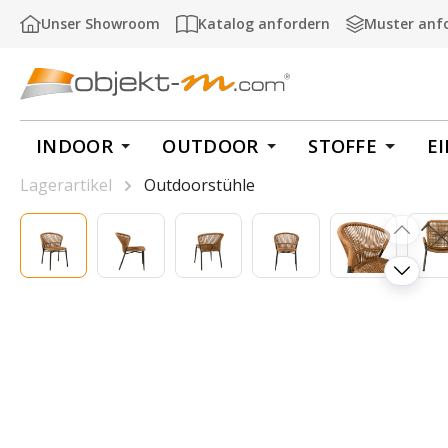
m Hauptinhalt springen
Zur Suche springen
Zur Hauptnavigation springen
Unser Showroom
Katalog anfordern
Muster anf
INDOOR
OUTDOOR
STOFFE
E
Lagerartikel
Outdoorstühle
Bildergalerie überspringen