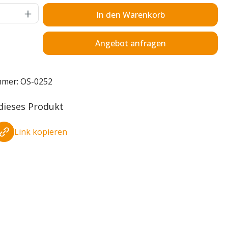
Anzahl: Gib den gewünschten Wert ein o
In den Warenkorb
Angebot anfragen
mmer:
OS-0252
 dieses Produkt
Link kopieren