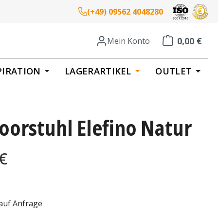
(+49) 09562 4048280
0,00 €
Mein Konto
Warenkorb enth
PIRATION
LAGERARTIKEL
OUTLET
oorstuhl Elefino Natur
eis:
 €
 auf Anfrage