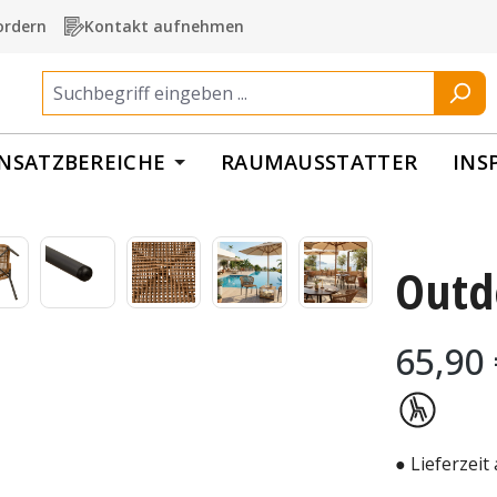
ordern
Kontakt aufnehmen
INSATZBEREICHE
RAUMAUSSTATTER
INS
Outd
Regulärer Pr
65,90
● Lieferzeit