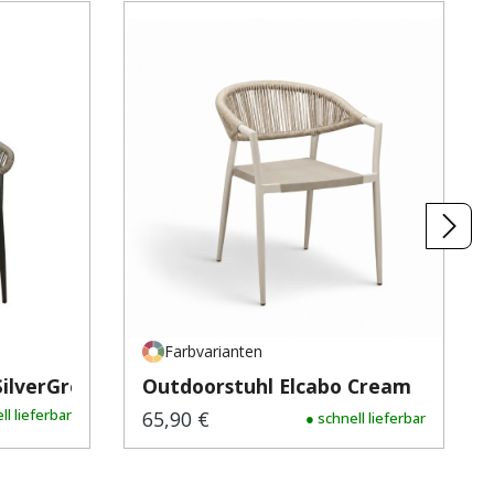
Farbvarianten
SilverGrey
Outdoorstuhl Elcabo Cream
ll lieferbar
65,90 €
Regulärer Preis:
● schnell lieferbar