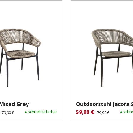
 Mixed Grey
Outdoorstuhl Jacora 
€
59,90 €
spreis:
Regulärer Preis:
● schnell lieferbar
Verkaufspreis:
Regulärer Preis:
● schne
79,90 €
79,90 €