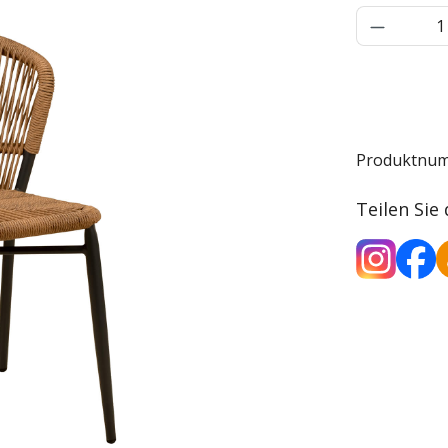
Produkt 
Produktnu
Teilen Sie