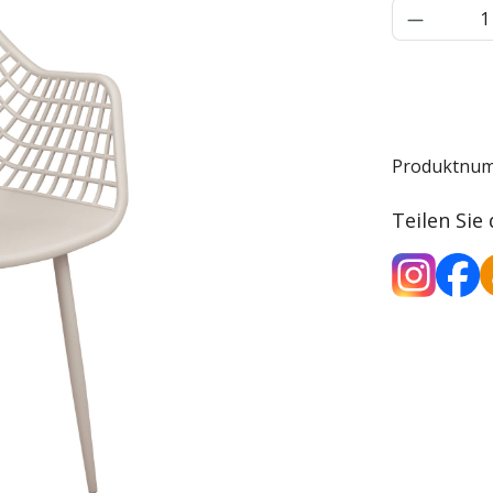
Produkt 
Produktnu
Teilen Sie