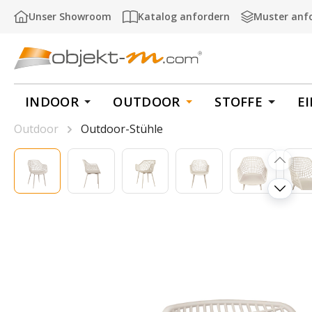
m Hauptinhalt springen
Zur Suche springen
Zur Hauptnavigation springen
Unser Showroom
Katalog anfordern
Muster anf
INDOOR
OUTDOOR
STOFFE
E
Outdoor
Outdoor-Stühle
Bildergalerie überspringen