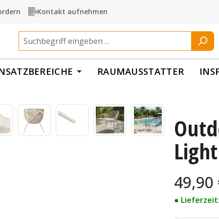
ordern
Kontakt aufnehmen
INSATZBEREICHE
RAUMAUSSTATTER
INS
Outd
Light
Regulärer Pr
49,90
● Lieferzei