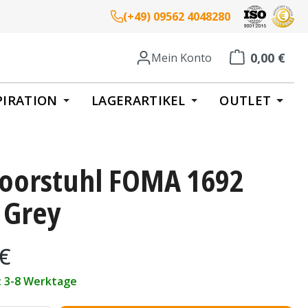
(+49) 09562 4048280
0,00 €
Mein Konto
Warenkorb enth
PIRATION
LAGERARTIKEL
OUTLET
oorstuhl FOMA 1692
 Grey
eis:
 €
t: 3-8 Werktage