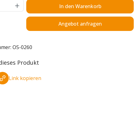
Anzahl: Gib den gewünschten Wert ein o
In den Warenkorb
Angebot anfragen
mmer:
OS-0260
 dieses Produkt
Link kopieren