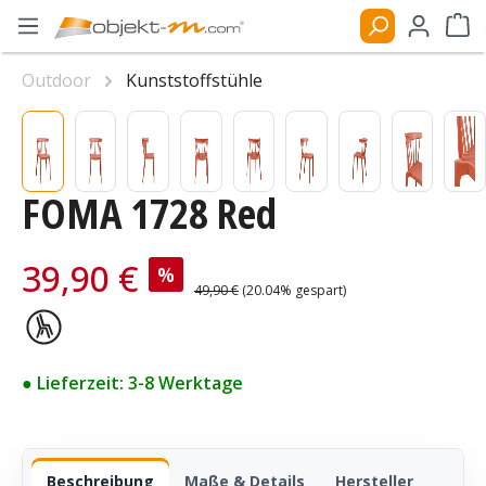
Zum Hauptinhalt springen
Ware
Outdoor
Kunststoffstühle
Bildergalerie überspringen
FOMA 1728 Red
Verkaufspreis:
39,90 €
%
Regulärer Preis:
49,90 €
(20.04% gespart)
● Lieferzeit: 3-8 Werktage
Beschreibung
Maße & Details
Hersteller