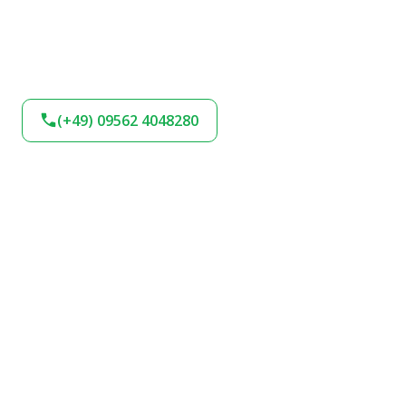
(+49) 09562 4048280
BLEIBEN SIE AM
BALL!