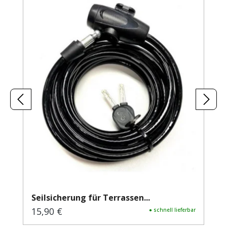
Seilsicherung für Terrassen...
15,90 €
Regulärer Preis:
● schnell lieferbar