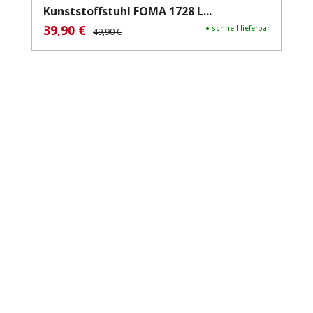
Kunststoffstuhl FOMA 1728 L...
39,90 €
Verkaufspreis:
Regulärer Preis:
● schnell lieferbar
49,90 €