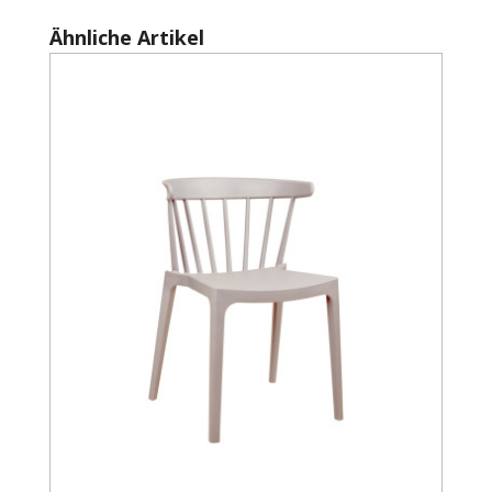
Produktgalerie überspringen
Ähnliche Artikel