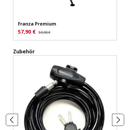
Franza Premium
57,90 €
Verkaufspreis:
Regulärer Preis:
59,90 €
Produktgalerie überspringen
Zubehör