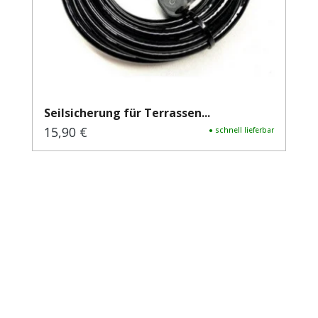
Seilsicherung für Terrassen...
15,90 €
Regulärer Preis:
● schnell lieferbar