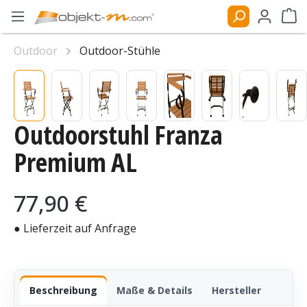
Zum Hauptinhalt springen
Ware
Outdoor
Outdoor-Stühle
Bildergalerie überspringen
Outdoorstuhl Franza
Premium AL
Regulärer Preis:
77,90 €
● Lieferzeit auf Anfrage
Beschreibung
Maße & Details
Hersteller