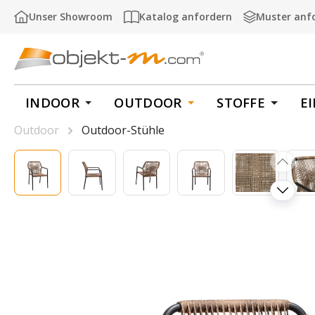
m Hauptinhalt springen
Zur Suche springen
Zur Hauptnavigation springen
Unser Showroom
Katalog anfordern
Muster anf
INDOOR
OUTDOOR
STOFFE
E
Outdoor
Outdoor-Stühle
Bildergalerie überspringen