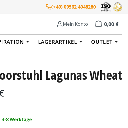
(+49) 09562 4048280
0,00 €
Mein Konto
Warenkorb enth
PIRATION
LAGERARTIKEL
OUTLET
oorstuhl Lagunas Wheat
eis:
 €
t: 3-8 Werktage