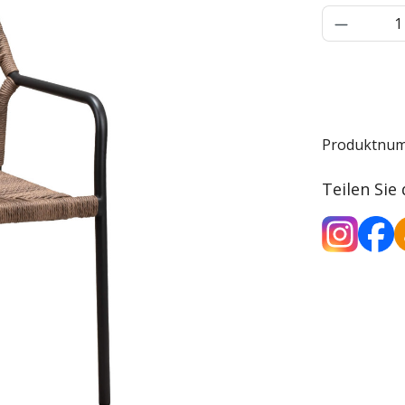
Produkt 
Produktnu
Teilen Sie