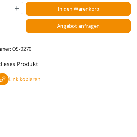
Anzahl: Gib den gewünschten Wert ein o
In den Warenkorb
Angebot anfragen
mmer:
OS-0270
 dieses Produkt
Link kopieren