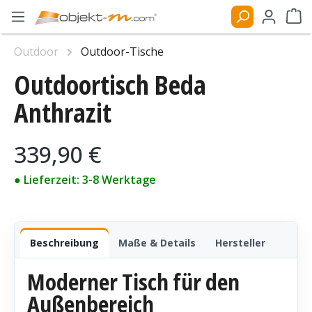
Zum Hauptinhalt springen
Ware
Outdoor
Outdoor-Tische
Outdoortisch Beda
Bildergalerie überspringen
Anthrazit
Regulärer Preis:
339,90 €
● Lieferzeit: 3-8 Werktage
Beschreibung
Maße & Details
Hersteller
Moderner Tisch für den
Außenbereich