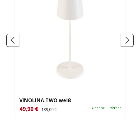
VINOLINA TWO weiß
49,90 €
Verkaufspreis:
Regulärer Preis:
● schnell lieferbar
139,00 €