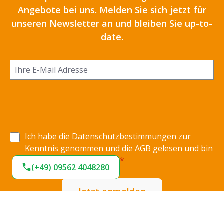
Angebote bei uns. Melden Sie sich jetzt für
unseren Newsletter an und bleiben Sie up-to-
date.
Ich habe die
Datenschutzbestimmungen
zur
Kenntnis genommen und die
AGB
gelesen und bin
mit ihnen einverstanden.
*
(+49) 09562 4048280
Jetzt anmelden