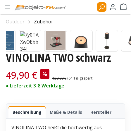
Zum Hauptinhalt springen
Ware
Outdoor
Zubehör
Bildergalerie überspringen
VINOLINA TWO schwarz
Verkaufspreis:
49,90 €
%
Regulärer Preis:
139,00 €
(64.1% gespart)
● Lieferzeit 3-8 Werktage
Beschreibung
Maße & Details
Hersteller
VINOLINA TWO heißt die hochwertig aus