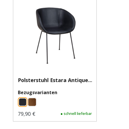
Polsterstuhl Estara Antique...
auswählen
Bezugsvarianten
79,90 €
Regulärer Preis:
● schnell lieferbar