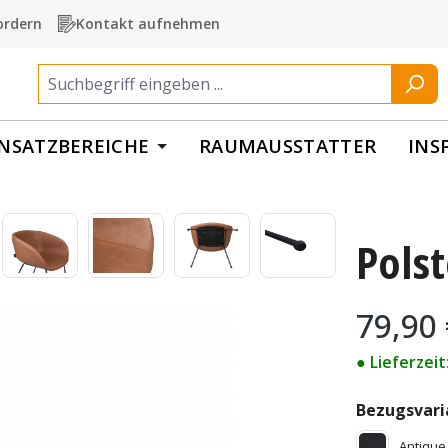
ordern
Kontakt aufnehmen
INSATZBEREICHE
RAUMAUSSTATTER
INS
Polst
Regulärer Pr
79,90
● Lieferzei
Bezugsvari
Antique