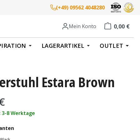
(+49) 09562 4048280
0,00 €
Mein Konto
Warenkorb enth
PIRATION
LAGERARTIKEL
OUTLET
erstuhl Estara Brown
eis:
 €
t: 3-8 Werktage
auswählen
anten
 Black