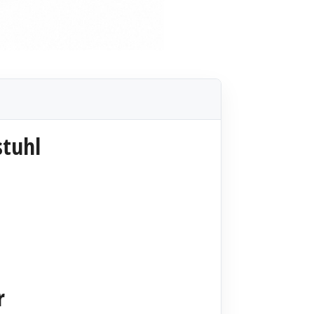
stuhl
r