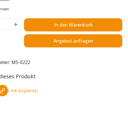
Brown
Anzahl: Gib den gewünschten Wert ein o
In den Warenkorb
Angebot anfragen
mmer:
MS-0222
 dieses Produkt
Link kopieren