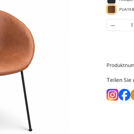
PUA19 
Produkt 
Produktnu
Teilen Sie