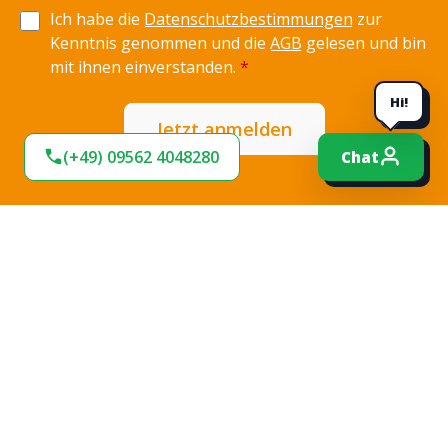
Ich habe die
Datenschutzbestimmungen
zur
Kenntnis genommen und die
AGB
gelesen und bin
mit ihnen einverstanden.
*
Hi!
Jetzt anmelden
(+49) 09562 4048280
Chat
Expresslieferung
Sofort lieferbar