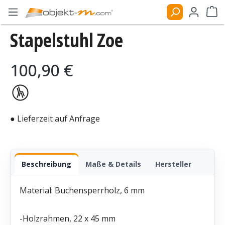
Zum Hauptinhalt springen
Ware
Stapelstuhl Zoe
Bildergalerie überspringen
Regulärer Preis:
100,90 €
● Lieferzeit auf Anfrage
Beschreibung
Maße & Details
Hersteller
Material: Buchensperrholz, 6 mm
-Holzrahmen, 22 x 45 mm