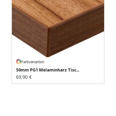
Farbvarianten
50mm PG1 Melaminharz Tisc...
69,90 €
Regulärer Preis: