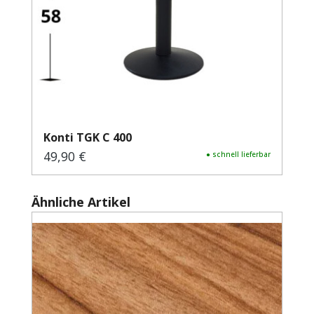
Konti TGK C 400
49,90 €
Regulärer Preis:
● schnell lieferbar
Produktgalerie überspringen
Ähnliche Artikel