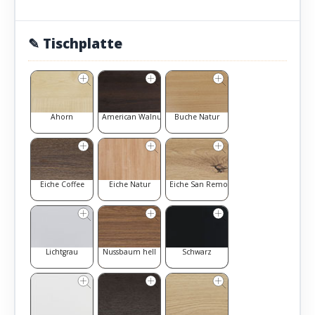
✎ Tischplatte
Ahorn
American Walnut
Buche Natur
Eiche Coffee
Eiche Natur
Eiche San Remo
Lichtgrau
Nussbaum hell
Schwarz