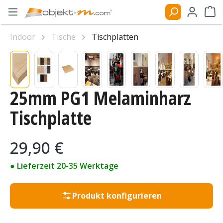
Zum Hauptinhalt springen
Ware
Indoor
Tische
Tischplatten
Bildergalerie überspringen
25mm PG1 Melaminharz
Tischplatte
Regulärer Preis:
29,90 €
● Lieferzeit 20-35 Werktage
Produkt konfigurieren