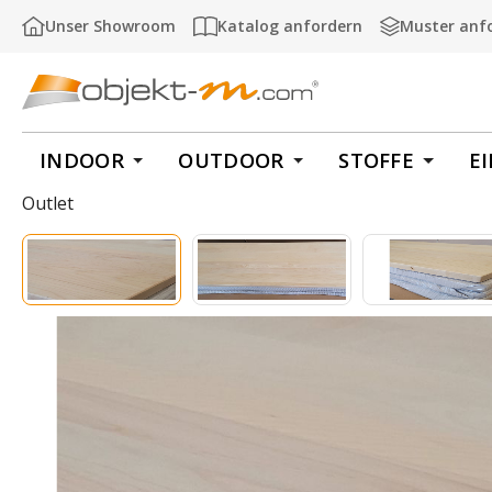
m Hauptinhalt springen
Zur Suche springen
Zur Hauptnavigation springen
Unser Showroom
Katalog anfordern
Muster anf
INDOOR
OUTDOOR
STOFFE
E
Outlet
Bildergalerie überspringen