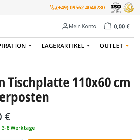
(+49) 09562 4048280
0,00 €
Mein Konto
Warenkorb enth
PIRATION
LAGERARTIKEL
OUTLET
n Tischplatte 110x60 cm
erposten
eis:
0 €
t: 3-8 Werktage