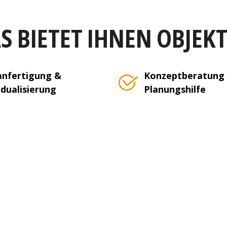
S BIETET IHNEN OBJEK
nfertigung &
Konzeptberatung
idualisierung
Planungshilfe