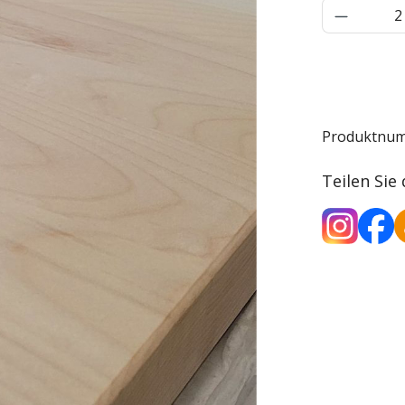
Produkt 
Produktnu
Teilen Sie