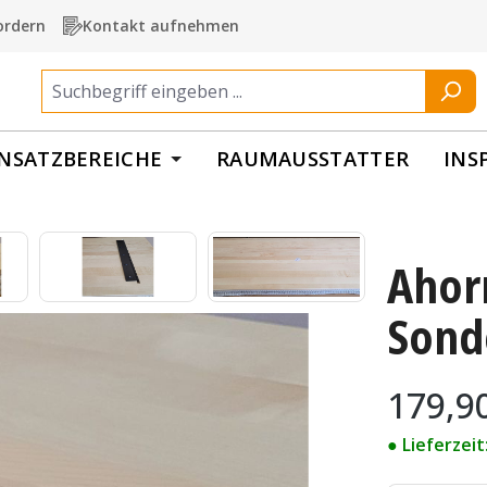
ordern
Kontakt aufnehmen
INSATZBEREICHE
RAUMAUSSTATTER
INS
Ahor
Sond
Regulärer Pr
179,9
● Lieferzei