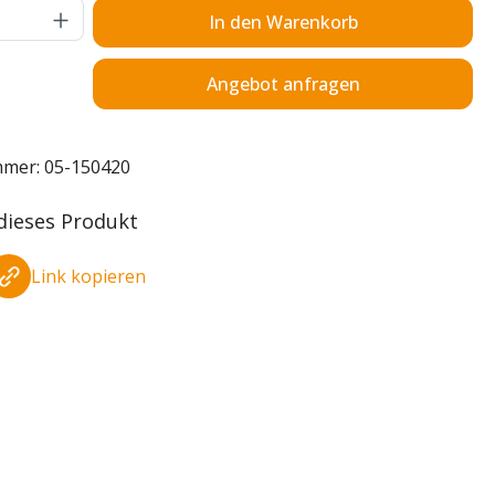
Anzahl: Gib den gewünschten Wert ein o
In den Warenkorb
Angebot anfragen
mmer:
05-150420
 dieses Produkt
Link kopieren