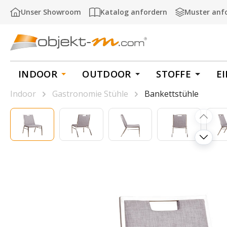
m Hauptinhalt springen
Zur Suche springen
Zur Hauptnavigation springen
Unser Showroom
Katalog anfordern
Muster anf
INDOOR
OUTDOOR
STOFFE
E
Indoor
Gastronomie Stühle
Bankettstühle
Bildergalerie überspringen