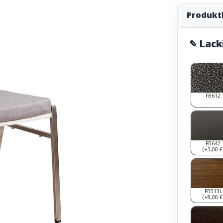
Produkt
✎ Lack
FB612
FB642
(+3,00 €
FB513L
(+8,00 €