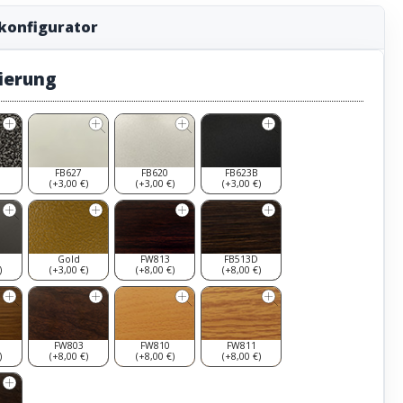
konfigurator
ierung
FB627
FB620
FB623B
(+3,00 €)
(+3,00 €)
(+3,00 €)
Gold
FW813
FB513D
)
(+3,00 €)
(+8,00 €)
(+8,00 €)
FW803
FW810
FW811
)
(+8,00 €)
(+8,00 €)
(+8,00 €)