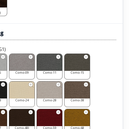
)
ug
G1)
5
Como-09
Como-11
Como-15
8
Como-24
Como-28
Como-38
7
Como-48l
Como-59
Como-68