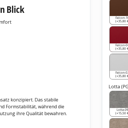
n Blick
Falcon-1
mfort
(+35,80 €
Falcon-0
(+35,80 €
Falcon-0
(+35,80 €
Lotta (P
satz konzipiert. Das stabile
nd Formstabilität, während die
Lotta-0
utzung ihre Qualität bewahren.
(+15,50 €