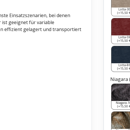
Lotta-3
(+15,50 €
hste Einsatzszenarien, bei denen
r ist geeignet für variable
effizient gelagert und transportiert
Lotta-5
(+15,50 €
Lotta-8
(+15,50 €
Niagara 
Niagara-1
(+15,50 €