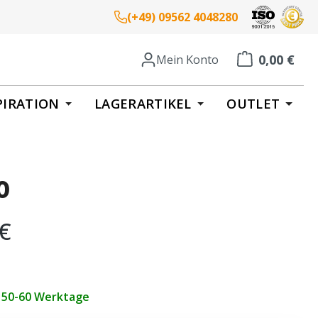
(+49) 09562 4048280
0,00 €
Mein Konto
Warenkorb enth
PIRATION
LAGERARTIKEL
OUTLET
o
eis:
 €
t 50-60 Werktage