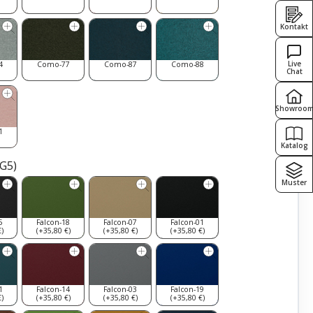
Kontakt
Live
4
Como-77
Como-87
Como-88
Chat
Showroo
1
Katalog
PG5)
Muster
5
Falcon-18
Falcon-07
Falcon-01
)
(+35,80 €)
(+35,80 €)
(+35,80 €)
1
Falcon-14
Falcon-03
Falcon-19
)
(+35,80 €)
(+35,80 €)
(+35,80 €)