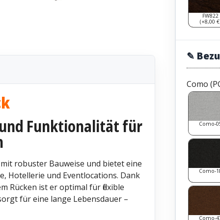
FW822
(+8,00 €
✎ Bez
Como (P
ck
und Funktionalität für
Como-0
n
mit robuster Bauweise und bietet eine
Como-1
e, Hotellerie und Eventlocations. Dank
Rücken ist er optimal für flexible
orgt für eine lange Lebensdauer –
Como-4