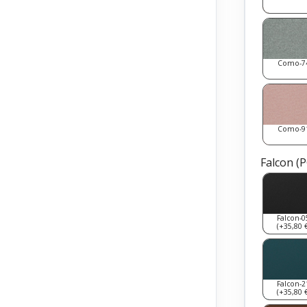
Como-7
Como-9
Falcon (
Falcon-0
(+35,80 €
Falcon-2
(+35,80 €