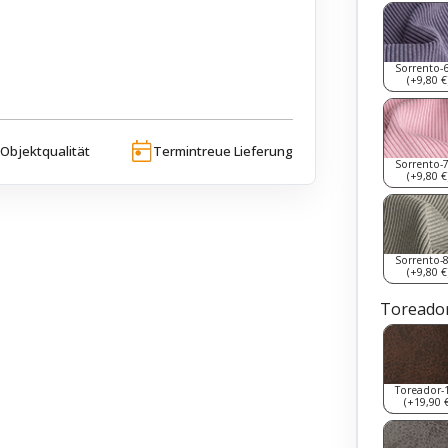
Sorrento-
(+9,80 €
Objektqualität
Termintreue Lieferung
Sorrento-
(+9,80 €
Sorrento-
(+9,80 €
Toreador
Toreador-
(+19,90 €