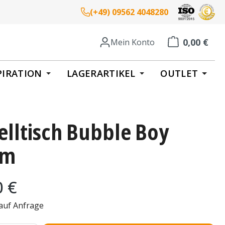
(+49) 09562 4048280
0,00 €
Mein Konto
Warenkorb enth
PIRATION
LAGERARTIKEL
OUTLET
elltisch Bubble Boy
cm
eis:
0 €
 auf Anfrage