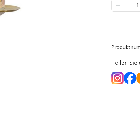
Produkt 
Produktnu
Teilen Sie