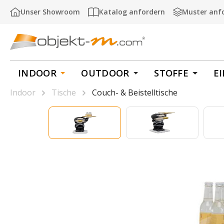
m Hauptinhalt springen
Zur Suche springen
Zur Hauptnavigation springen
Unser Showroom
Katalog anfordern
Muster anf
INDOOR
OUTDOOR
STOFFE
E
Indoor
Tische
Couch- & Beistelltische
Bildergalerie überspringen