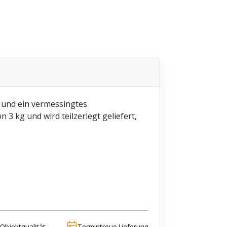
n und ein vermessingtes
n 3 kg und wird teilzerlegt geliefert,
Objektqualität
Termintreue Lieferung