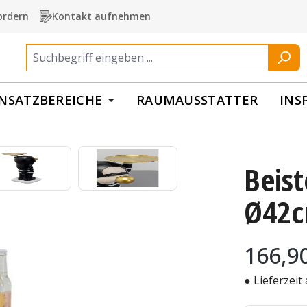
ordern
Kontakt aufnehmen
INSATZBEREICHE
RAUMAUSSTATTER
INS
Beist
Ø42
Regulärer Pr
166,9
● Lieferzeit