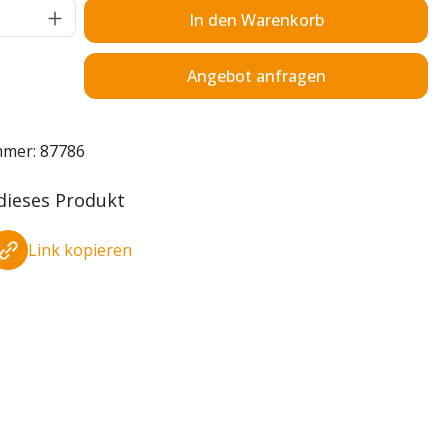
Anzahl: Gib den gewünschten Wert ein o
In den Warenkorb
Angebot anfragen
mmer:
87786
 dieses Produkt
Link kopieren