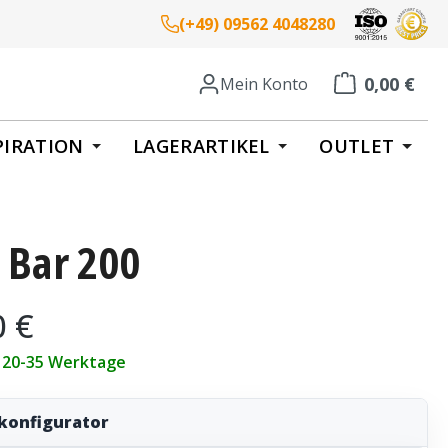
(+49) 09562 4048280
0,00 €
Mein Konto
Warenkorb enth
PIRATION
LAGERARTIKEL
OUTLET
 Bar 200
eis:
0 €
t 20-35 Werktage
konfigurator