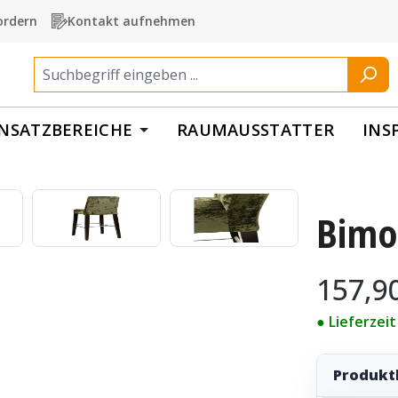
ordern
Kontakt aufnehmen
INSATZBEREICHE
RAUMAUSSTATTER
INS
Bimo
Regulärer Pr
157,9
● Lieferzei
Produkt