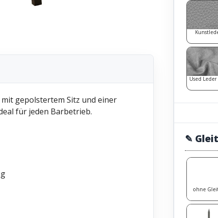
Kunstled
Used Leder
mit gepolstertem Sitz und einer
deal für jeden Barbetrieb.
✎ Glei
ug
ohne Glei