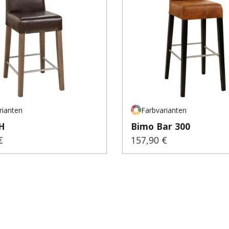
rianten
Farbvarianten
H
Bimo Bar 300
€
157,90 €
er Preis:
Regulärer Preis: