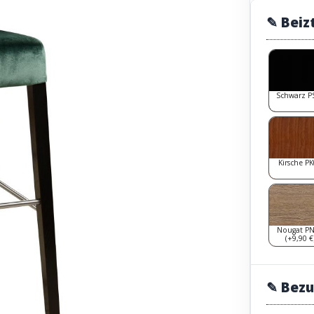
✎ Beiz
Schwarz P
Kirsche P
Nougat P
(+9,90 €
✎ Bezu