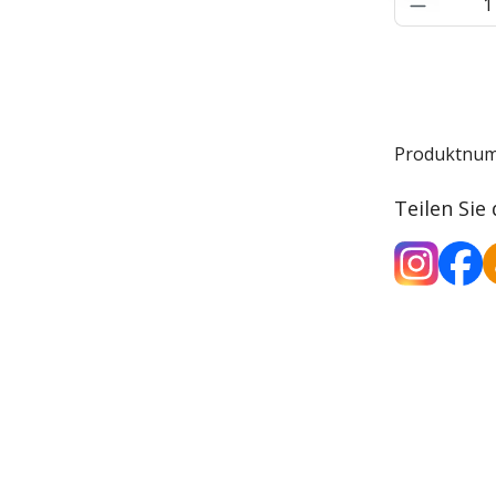
Produkt 
Produktnu
Teilen Sie