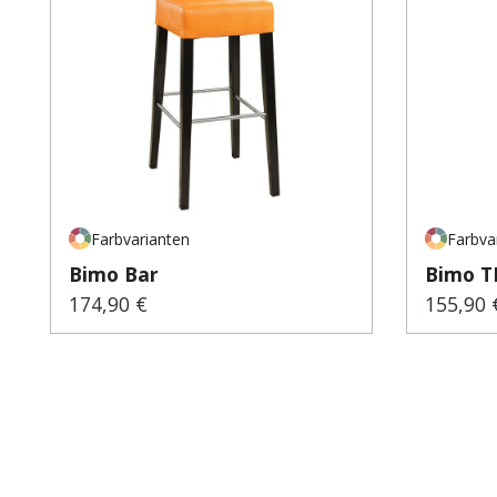
Farbvarianten
Farbva
Bimo Bar
Bimo T
174,90 €
155,90 
Regulärer Preis:
Regulär