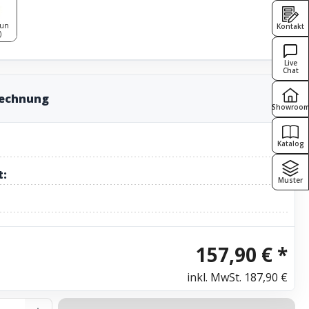
aun
Kontakt
)
Live
Chat
rechnung
Showroo
Katalog
t:
Muster
157,90 € *
inkl. MwSt.
187,90 €