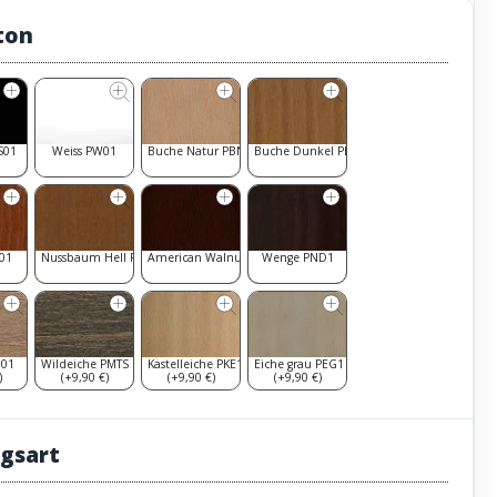
ton
S01
Weiss PW01
Buche Natur PBN1
Buche Dunkel PBD1
K01
Nussbaum Hell PNH1
American Walnut PAW1
Wenge PND1
N01
Wildeiche PMTS
Kastelleiche PKE1
Eiche grau PEG1
)
(+9,90 €)
(+9,90 €)
(+9,90 €)
gsart