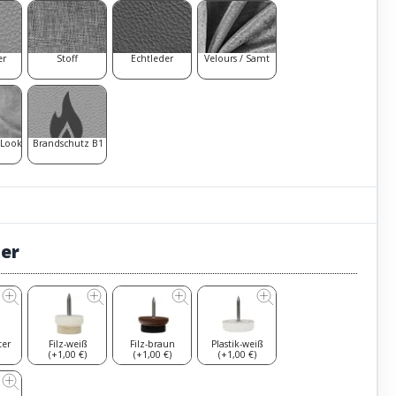
er
Stoff
Echtleder
Velours / Samt
 Look
Brandschutz B1
ter
ter
Filz-weiß
Filz-braun
Plastik-weiß
(+1,00 €)
(+1,00 €)
(+1,00 €)