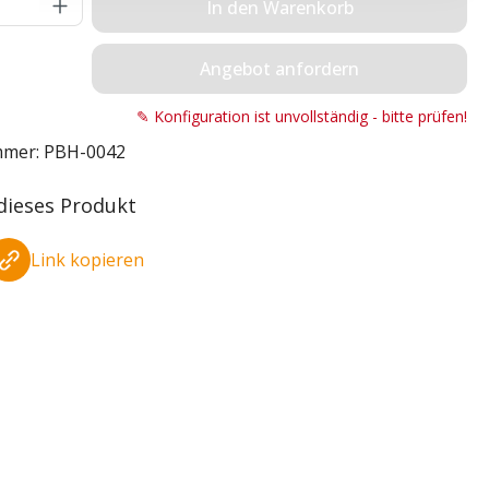
Anzahl: Gib den gewünschten Wert ein o
In den Warenkorb
Angebot anfordern
✎ Konfiguration ist unvollständig - bitte prüfen!
mmer:
PBH-0042
 dieses Produkt
Link kopieren