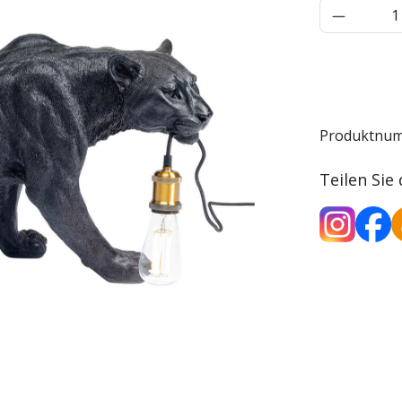
Produkt 
Produktnu
Teilen Sie