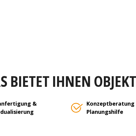
S BIETET IHNEN OBJEK
nfertigung &
Konzeptberatung
idualisierung
Planungshilfe