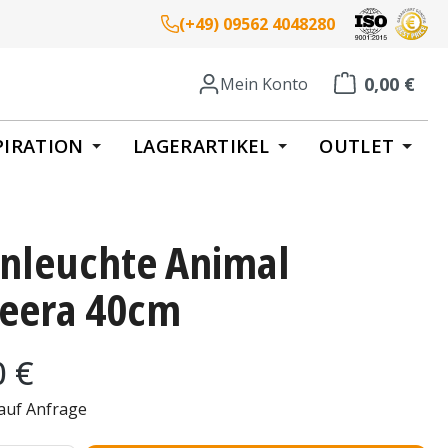
(+49) 09562 4048280
0,00 €
Mein Konto
Warenkorb enth
PIRATION
LAGERARTIKEL
OUTLET
nleuchte Animal
eera 40cm
eis:
0 €
 auf Anfrage