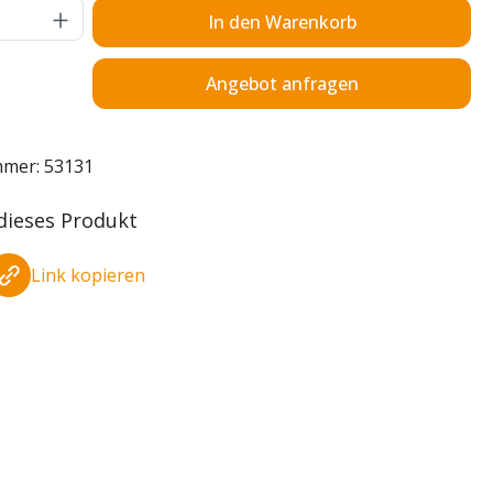
Anzahl: Gib den gewünschten Wert ein o
In den Warenkorb
Angebot anfragen
mmer:
53131
 dieses Produkt
Link kopieren