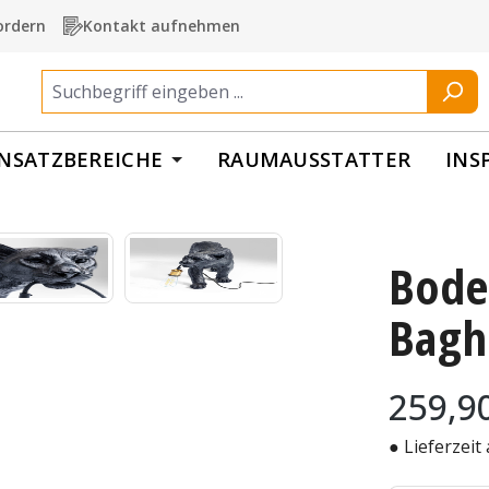
ordern
Kontakt aufnehmen
INSATZBEREICHE
RAUMAUSSTATTER
INS
Bode
Bagh
Regulärer Pr
259,9
● Lieferzeit