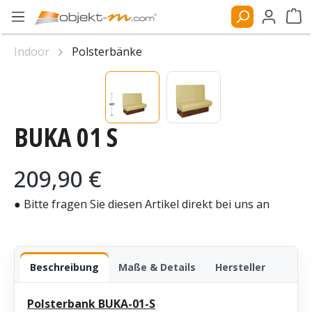
Zum Hauptinhalt springen
Ware
Indoor
Polsterbänke
Bildergalerie überspringen
BUKA 01 S
Regulärer Preis:
209,90 €
● Bitte fragen Sie diesen Artikel direkt bei uns an
Beschreibung
Maße & Details
Hersteller
Polsterbank BUKA-01-S