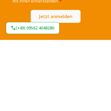
mit ihnen einverstanden.
*
Jetzt anmelden
(+49) 09562 4048280
Expresslieferung
Sofort lieferbar
Hohe Termintreue