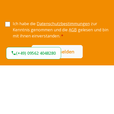
Ich habe die
Datenschutzbestimmungen
zur
Kenntnis genommen und die
AGB
gelesen und bin
mit ihnen einverstanden.
*
Jetzt anmelden
(+49) 09562 4048280
Expresslieferung