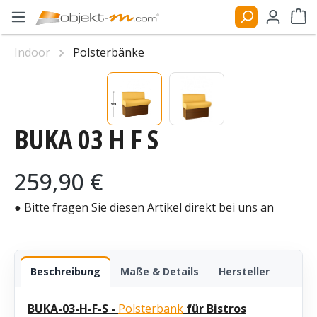
Zum Hauptinhalt springen
Ware
Indoor
Polsterbänke
Bildergalerie überspringen
BUKA 03 H F S
Regulärer Preis:
259,90 €
● Bitte fragen Sie diesen Artikel direkt bei uns an
Beschreibung
Maße & Details
Hersteller
BUKA-03-H-F-S -
Polsterbank
für Bistros