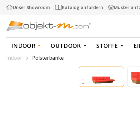
m Hauptinhalt springen
Zur Suche springen
Zur Hauptnavigation springen
Unser Showroom
Katalog anfordern
Muster anf
INDOOR
OUTDOOR
STOFFE
E
Indoor
Polsterbänke
Bildergalerie überspringen