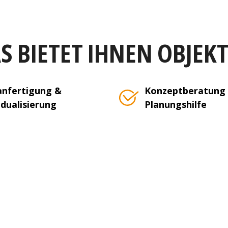
S BIETET IHNEN OBJEK
nfertigung &
Konzeptberatung
idualisierung
Planungshilfe