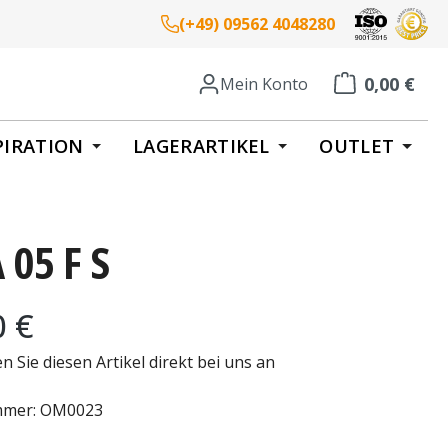
(+49) 09562 4048280
0,00 €
Mein Konto
Warenkorb enth
PIRATION
LAGERARTIKEL
OUTLET
05 F S
eis:
0 €
en Sie diesen Artikel direkt bei uns an
mmer:
OM0023