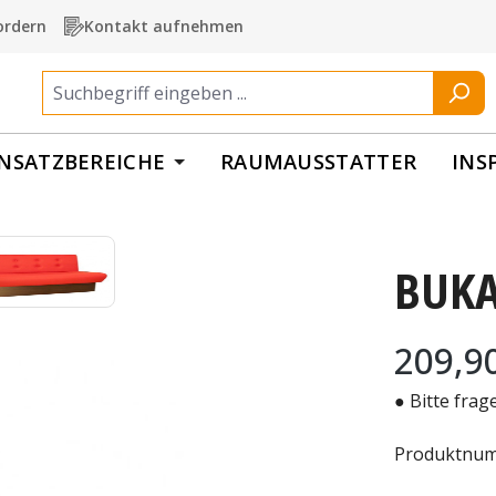
ordern
Kontakt aufnehmen
INSATZBEREICHE
RAUMAUSSTATTER
INS
BUKA 
Regulärer Pr
209,9
● Bitte frag
Produktnu