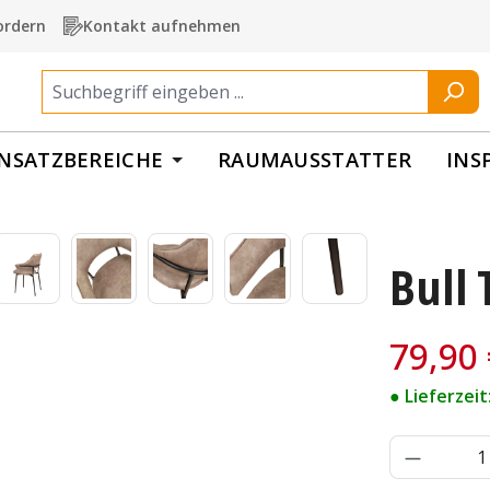
ordern
Kontakt aufnehmen
INSATZBEREICHE
RAUMAUSSTATTER
INS
Bull
Verkaufspre
79,90
● Lieferzei
Produkt 