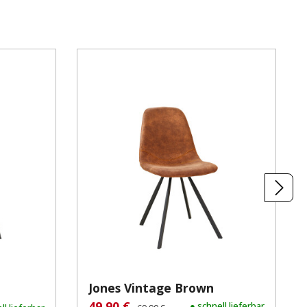
Jones Vintage Brown
49,90 €
Regulärer Preis:
● schnell lieferbar