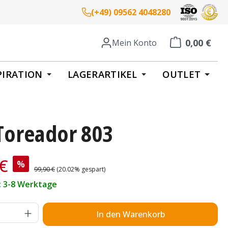
(+49) 09562 4048280
0,00 €
Mein Konto
Warenkorb enth
PIRATION
LAGERARTIKEL
OUTLET
 Toreador 803
is:
 €
%
Regulärer Preis:
99,90 €
(20.02% gespart)
t: 3-8 Werktage
Anzahl: Gib den gewünschten Wert ein o
In den Warenkorb