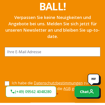
BALL!
Verpassen Sie keine Neuigkeiten und
Angebote bei uns. Melden Sie sich jetzt für
unseren Newsletter an und bleiben Sie up-to-
date.
Hi!
Ich habe die
Datenschutzbestimmungen
zur
Kenntnis genommen und die
AGB
gelesen und bin
(+49) 09562 4048280
Chat
mit ihnen einverstanden.
*