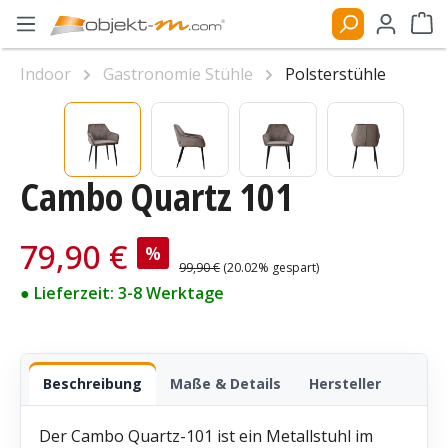
Zum Hauptinhalt springen
Ware
Indoor
Gastronomie Stühle
Polsterstühle
Bildergalerie überspringen
Cambo Quartz 101
Verkaufspreis:
79,90 €
%
Regulärer Preis:
99,90 €
(20.02% gespart)
● Lieferzeit: 3-8 Werktage
Beschreibung
Maße & Details
Hersteller
Der Cambo Quartz-101 ist ein Metallstuhl im