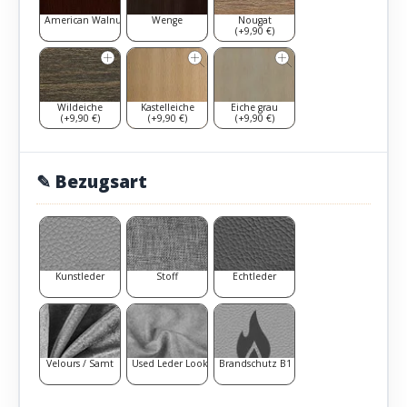
American Walnut
Wenge
Nougat
(+9,90 €)
Wildeiche
Kastelleiche
Eiche grau
(+9,90 €)
(+9,90 €)
(+9,90 €)
✎ Bezugsart
Kunstleder
Stoff
Echtleder
Velours / Samt
Used Leder Look
Brandschutz B1