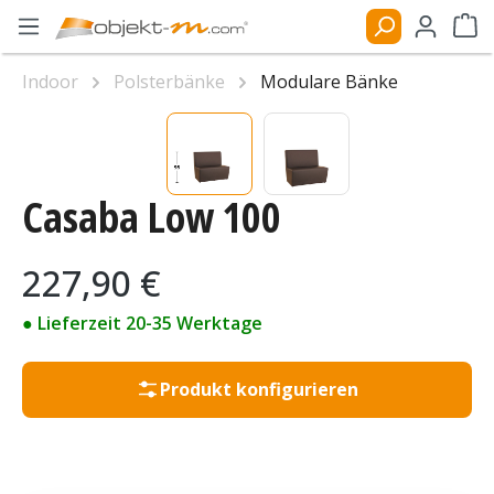
Zum Hauptinhalt springen
Ware
Indoor
Polsterbänke
Modulare Bänke
Bildergalerie überspringen
Casaba Low 100
Regulärer Preis:
227,90 €
● Lieferzeit 20-35 Werktage
Produkt konfigurieren