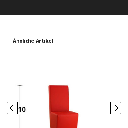
Produktgalerie überspringen
Ähnliche Artikel