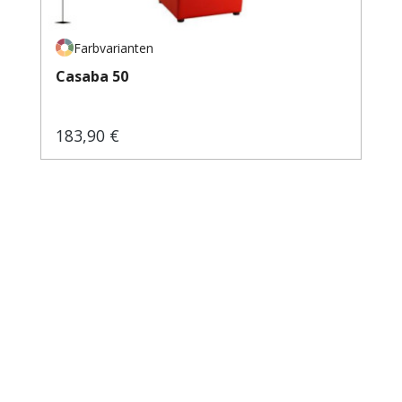
Farbvarianten
Casaba 50
183,90 €
Regulärer Preis: