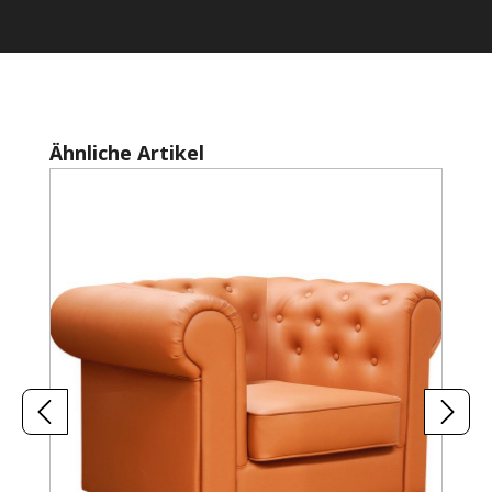
Produktgalerie überspringen
Ähnliche Artikel