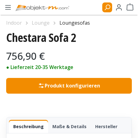
Zum Hauptinhalt springen
Ware
Indoor
Lounge
Loungesofas
Chestara Sofa 2
Bildergalerie überspringen
Regulärer Preis:
756,90 €
● Lieferzeit 20-35 Werktage
Produkt konfigurieren
Beschreibung
Maße & Details
Hersteller