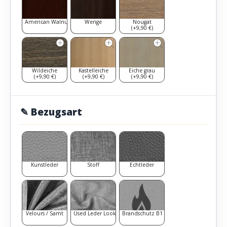
American Walnut
Wenge
Nougat
(+9,90 €)
Wildeiche
Kastelleiche
Eiche grau
(+9,90 €)
(+9,90 €)
(+9,90 €)
✎ Bezugsart
Kunstleder
Stoff
Echtleder
Velours / Samt
Used Leder Look
Brandschutz B1