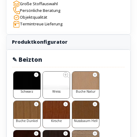
Große Stoffauswahl
Persönliche Beratung
Objektqualität
Termintreue Lieferung
Produktkonfigurator
✎ Beizton
Schwarz
Weiss
Buche Natur
Buche Dunkel
Kirsche
Nussbaum Hell