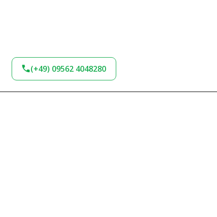
(+49) 09562 4048280
BLEIBEN SIE AM
BALL!