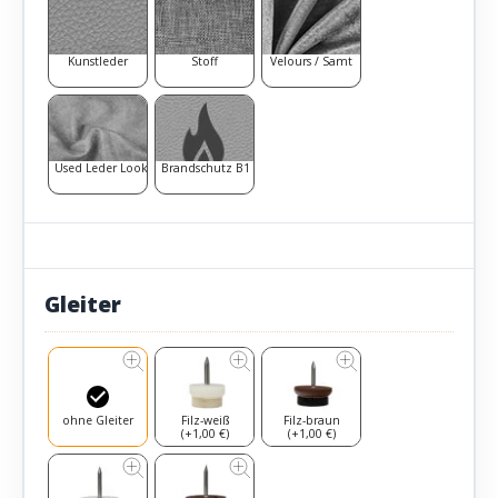
Kunstleder
Stoff
Velours / Samt
Used Leder Look
Brandschutz B1
Gleiter
ohne Gleiter
Filz-weiß
Filz-braun
(+1,00 €)
(+1,00 €)