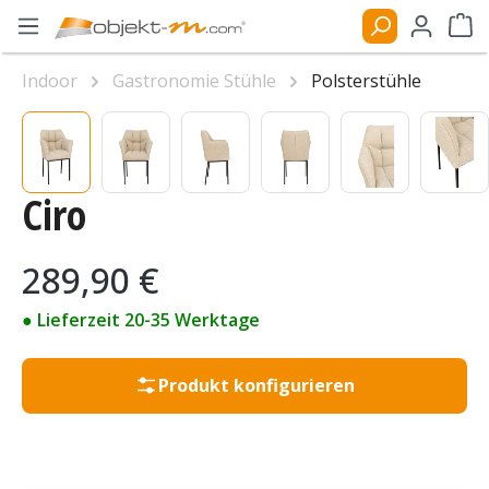
Zum Hauptinhalt springen
Ware
Indoor
Gastronomie Stühle
Polsterstühle
Bildergalerie überspringen
Ciro
Regulärer Preis:
289,90 €
● Lieferzeit 20-35 Werktage
Produkt konfigurieren