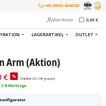
(+49) 09562 4048280
0,00 €
Mein Konto
Warenkorb enth
PIRATION
LAGERARTIKEL
OUTLET
n Arm (Aktion)
is:
0 €
%
Regulärer Preis:
174,90 €
(25.73% gespart)
t: 3-8 Werktage
konfigurator