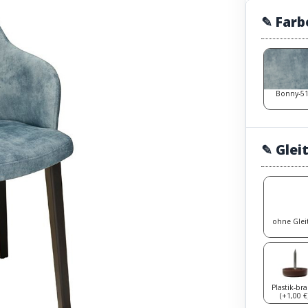
✎ Farb
Bonny-5
✎ Glei
ohne Glei
Plastik-br
(+1,00 €