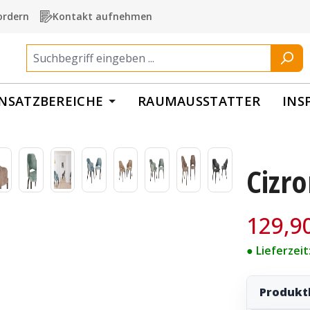
ordern
Kontakt aufnehmen
INSATZBEREICHE
RAUMAUSSTATTER
INS
Cizro
Verkaufspre
129,9
● Lieferzei
Produkt