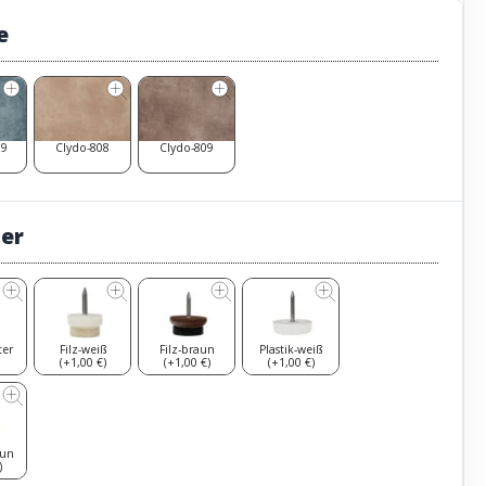
e
19
Clydo-808
Clydo-809
ter
ter
Filz-weiß
Filz-braun
Plastik-weiß
(+1,00 €)
(+1,00 €)
(+1,00 €)
aun
)