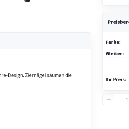
Preisbe
Farbe:
Gleiter:
ahre-Design. Ziernägel säumen die
Ihr Preis:
Produkt 