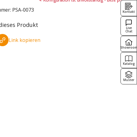
mmer:
PSA-0073
Kontakt
 dieses Produkt
Live
Chat
Link kopieren
Showroo
Katalog
Muster