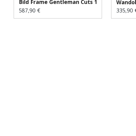
Bild Frame Gentleman Cuts 1...
Wandobj
587,90 €
335,90 
Regulärer Preis:
Regulär