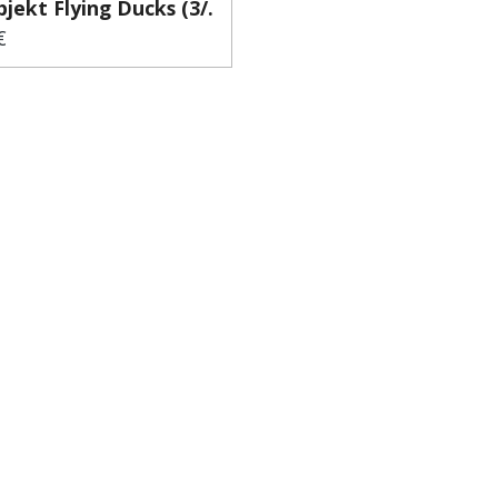
ekt Flying Ducks (3/...
€
er Preis: