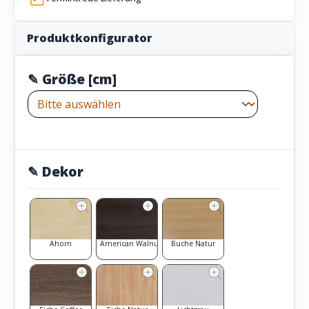
Produktkonfigurator
✎ Größe [cm]
✎ Dekor
Ahorn
American Walnut
Buche Natur