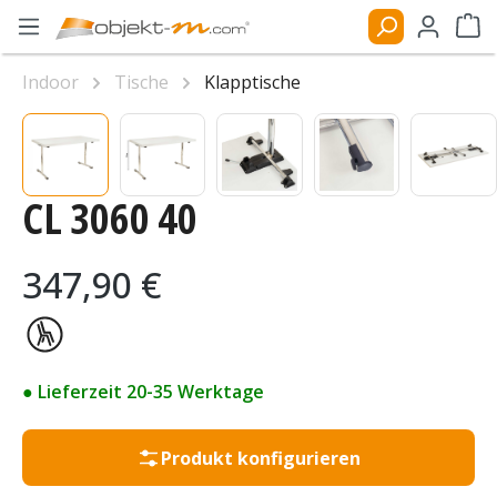
Zum Hauptinhalt springen
Ware
Indoor
Tische
Klapptische
Bildergalerie überspringen
CL 3060 40
Regulärer Preis:
347,90 €
● Lieferzeit 20-35 Werktage
Produkt konfigurieren