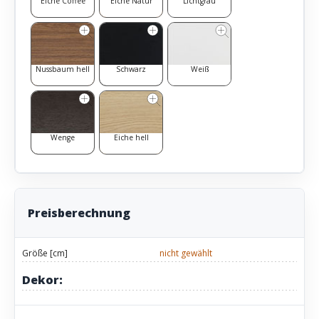
Eiche Coffee
Eiche Natur
Lichtgrau
Nussbaum hell
Schwarz
Weiß
Wenge
Eiche hell
Preisberechnung
Größe [cm]
nicht gewählt
Dekor: