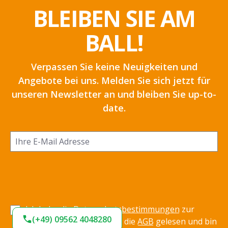
BLEIBEN SIE AM
BALL!
Verpassen Sie keine Neuigkeiten und
Angebote bei uns. Melden Sie sich jetzt für
unseren Newsletter an und bleiben Sie up-to-
date.
Ich habe die
Datenschutzbestimmungen
zur
(+49) 09562 4048280
Kenntnis genommen und die
AGB
gelesen und bin