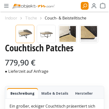
Zum Hauptinhalt springen
Ware
Indoor
Tische
Couch- & Beistelltische
Bildergalerie überspringen
Couchtisch Patches
Regulärer Preis:
779,90 €
● Lieferzeit auf Anfrage
Beschreibung
Maße & Details
Hersteller
Ein großer, eckiger Couchtisch präsentiert sich