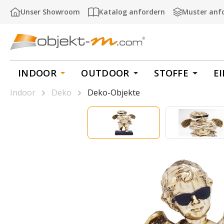
m Hauptinhalt springen
Zur Suche springen
Zur Hauptnavigation springen
Unser Showroom
Katalog anfordern
Muster anf
INDOOR
OUTDOOR
STOFFE
E
Indoor
Deko
Deko-Objekte
Bildergalerie überspringen