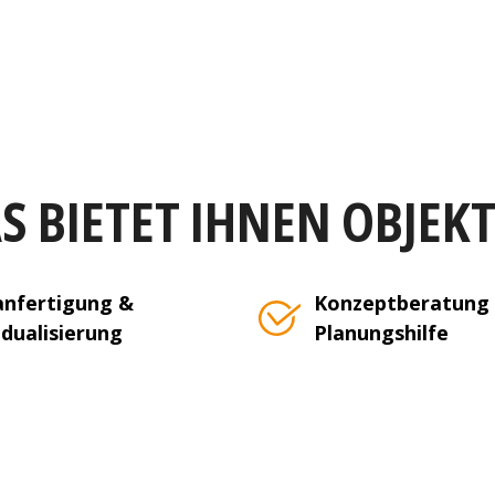
S BIETET IHNEN OBJEK
nfertigung &
Konzeptberatung
idualisierung
Planungshilfe