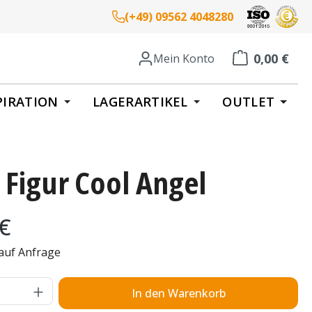
(+49) 09562 4048280
0,00 €
Mein Konto
Warenkorb enth
PIRATION
LAGERARTIKEL
OUTLET
 Figur Cool Angel
eis:
 €
 auf Anfrage
Anzahl: Gib den gewünschten Wert ein o
In den Warenkorb