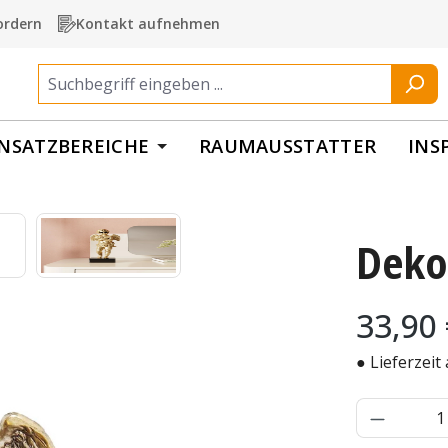
ordern
Kontakt aufnehmen
INSATZBEREICHE
RAUMAUSSTATTER
INS
Deko
Regulärer Pr
33,90
● Lieferzeit
Produkt 