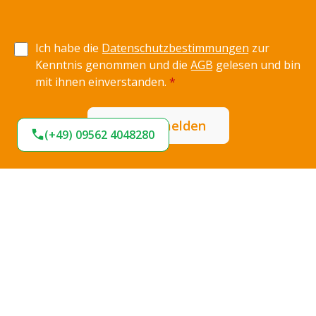
Ich habe die
Datenschutzbestimmungen
zur
Kenntnis genommen und die
AGB
gelesen und bin
mit ihnen einverstanden.
*
Jetzt anmelden
(+49) 09562 4048280
Expresslieferung