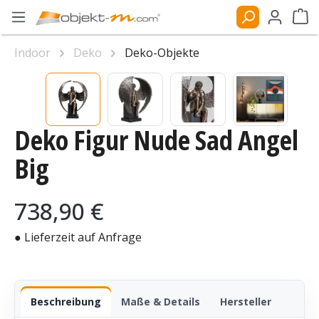
Zum Hauptinhalt springen
Ware
Indoor
Deko
Deko-Objekte
Bildergalerie überspringen
Deko Figur Nude Sad Angel
Big
Regulärer Preis:
738,90 €
● Lieferzeit auf Anfrage
Beschreibung
Maße & Details
Hersteller