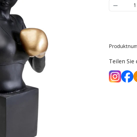
Produkt 
Produktnu
Teilen Sie