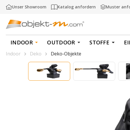
m Hauptinhalt springen
Zur Suche springen
Zur Hauptnavigation springen
Unser Showroom
Katalog anfordern
Muster anf
INDOOR
OUTDOOR
STOFFE
E
Indoor
Deko
Deko-Objekte
Bildergalerie überspringen