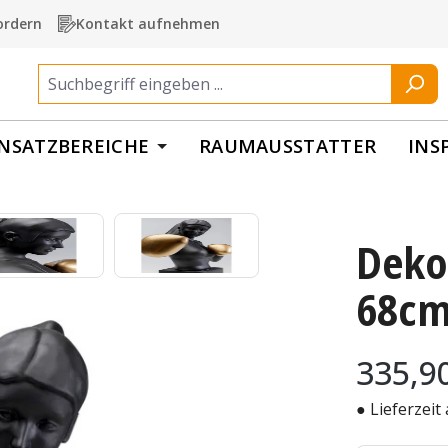
ordern
Kontakt aufnehmen
INSATZBEREICHE
RAUMAUSSTATTER
INS
Deko
68c
Regulärer Pr
335,9
● Lieferzeit