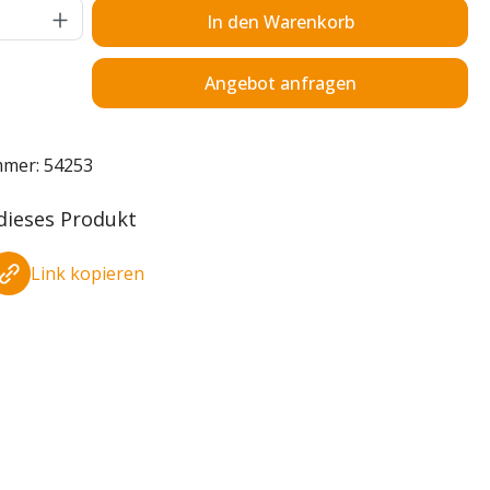
Anzahl: Gib den gewünschten Wert ein o
In den Warenkorb
Angebot anfragen
mmer:
54253
 dieses Produkt
Link kopieren