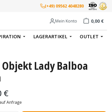
(+49) 09562 4048280
0,00 €
Mein Konto
Warenkorb enth
PIRATION
LAGERARTIKEL
OUTLET
 Objekt Lady Balboa
m
eis:
0 €
 auf Anfrage