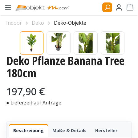
Zum Hauptinhalt springen
Ware
Indoor
Deko
Deko-Objekte
Bildergalerie überspringen
Deko Pflanze Banana Tree
180cm
Regulärer Preis:
197,90 €
● Lieferzeit auf Anfrage
Beschreibung
Maße & Details
Hersteller