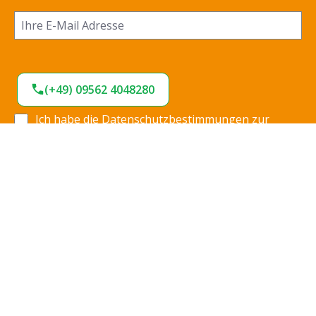
(+49) 09562 4048280
Ich habe die
Datenschutzbestimmungen
zur
Kenntnis genommen und die
AGB
gelesen und bin
mit ihnen einverstanden.
*
Jetzt anmelden