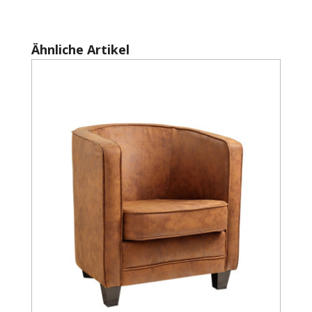
Produktgalerie überspringen
Ähnliche Artikel