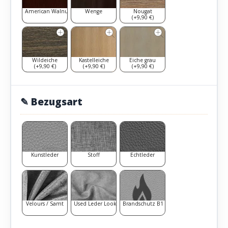
American Walnut
Wenge
Nougat
(+9,90 €)
Wildeiche
Kastelleiche
Eiche grau
(+9,90 €)
(+9,90 €)
(+9,90 €)
✎ Bezugsart
Kunstleder
Stoff
Echtleder
Velours / Samt
Used Leder Look
Brandschutz B1