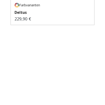
Farbvarianten
Deltus
229,90 €
Regulärer Preis: