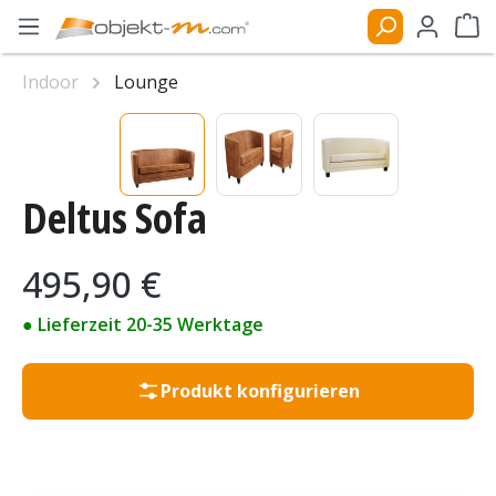
Zum Hauptinhalt springen
Ware
Indoor
Lounge
Bildergalerie überspringen
Deltus Sofa
Regulärer Preis:
495,90 €
● Lieferzeit 20-35 Werktage
Produkt konfigurieren