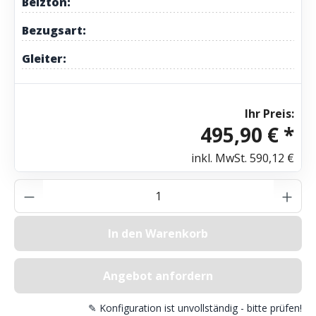
Beizton:
Bezugsart:
Gleiter:
Ihr Preis:
495,90 € *
inkl. MwSt.
590,12 €
Produkt Anzahl: Gib den gewünschten Wer
In den Warenkorb
Angebot anfordern
✎ Konfiguration ist unvollständig - bitte prüfen!