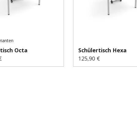
rianten
tisch Octa
Schülertisch Hexa
€
125,90 €
er Preis:
Regulärer Preis: