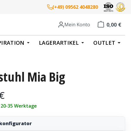
(+49) 09562 4048280
0,00 €
Mein Konto
Warenkorb enth
PIRATION
LAGERARTIKEL
OUTLET
stuhl Mia Big
eis:
 €
t 20-35 Werktage
konfigurator