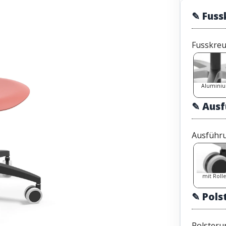
✎ Fuss
Fusskre
Alumini
✎ Aus
Ausführ
mit Roll
✎ Pols
Polsteru