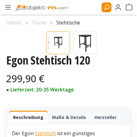
Zum Hauptinhalt springen
Ware
Indoor
Tische
Stehtische
Bildergalerie überspringen
Egon Stehtisch 120
Regulärer Preis:
299,90 €
● Lieferzeit: 20-35 Werktage
Beschreibung
Maße & Details
Hersteller
Der Egon
Stehtisch
ist ein günstiges