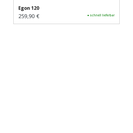
Egon 120
259,90 €
Regulärer Preis:
● schnell lieferbar