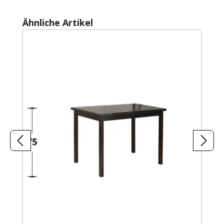
Produktgalerie überspringen
Ähnliche Artikel