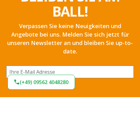
BALL!
Verpassen Sie keine Neuigkeiten und
Angebote bei uns. Melden Sie sich jetzt für
unseren Newsletter an und bleiben Sie up-to-
date.
(+49) 09562 4048280
Ich habe die
Datenschutzbestimmungen
zur
Kenntnis genommen und die
AGB
gelesen und bin
mit ihnen einverstanden.
*