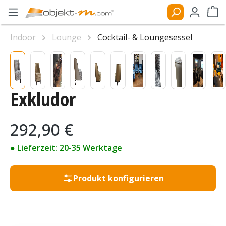
Zum Hauptinhalt springen
Ware
Indoor
Lounge
Cocktail- & Loungesessel
Bildergalerie überspringen
Exkludor
Regulärer Preis:
292,90 €
● Lieferzeit: 20-35 Werktage
Produkt konfigurieren