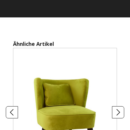
Produktgalerie überspringen
Ähnliche Artikel