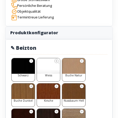
Persönliche Beratung
Objektqualität
Termintreue Lieferung
Produktkonfigurator
✎ Beizton
Schwarz
Weiss
Buche Natur
Buche Dunkel
Kirsche
Nussbaum Hell