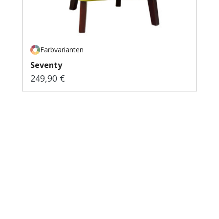
Farbvarianten
Seventy
249,90 €
Regulärer Preis: