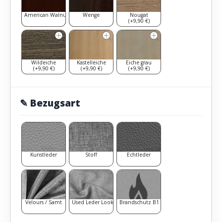
American Walnut
Wenge
Nougat
(+9,90 €)
Wildeiche
Kastelleiche
Eiche grau
(+9,90 €)
(+9,90 €)
(+9,90 €)
✎ Bezugsart
Kunstleder
Stoff
Echtleder
Velours / Samt
Used Leder Look
Brandschutz B1