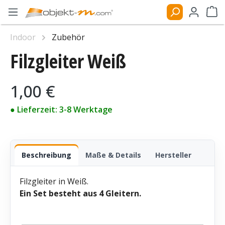
Zum Hauptinhalt springen
Ware
Bildergalerie überspringen
Indoor
Zubehör
Filzgleiter Weiß
Regulärer Preis:
1,00 €
● Lieferzeit: 3-8 Werktage
Beschreibung
Maße & Details
Hersteller
Filzgleiter in Weiß.
Ein Set besteht aus 4 Gleitern.