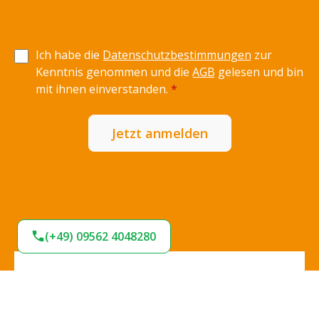
Ich habe die
Datenschutzbestimmungen
zur
Kenntnis genommen und die
AGB
gelesen und bin
mit ihnen einverstanden.
*
Jetzt anmelden
(+49) 09562 4048280
Expresslieferung