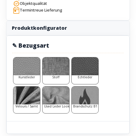
Objektqualität
Termintreue Lieferung
Produktkonfigurator
✎ Bezugsart
Kunstleder
Stoff
Echtleder
Velours / Samt
Used Leder Look
Brandschutz B1