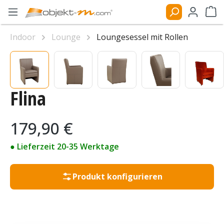
Zum Hauptinhalt springen
Ware
Indoor
Lounge
Loungesessel mit Rollen
Bildergalerie überspringen
Flina
Regulärer Preis:
179,90 €
● Lieferzeit 20-35 Werktage
Produkt konfigurieren