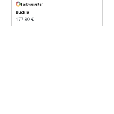
Farbvarianten
Buckla
177,90 €
Regulärer Preis: