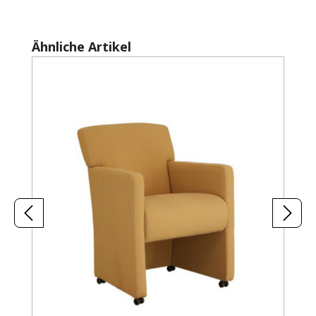
Produktgalerie überspringen
Ähnliche Artikel